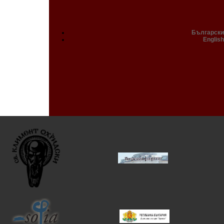
Български
English