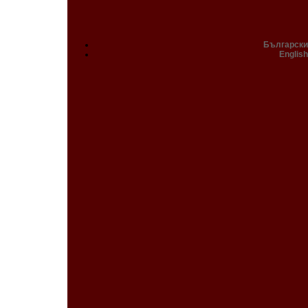
Български
English