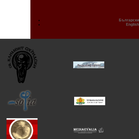
Български
English