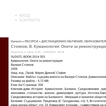
ВХОД
КОНТАКТИ
Начало
»
РЕСУРСИ
»
ДИСТАНЦИОННО ОБУЧЕНИЕ, ОБРАЗОВАТЕЛ
Стоянов, В. Куманология: Опити за реконструкция.
Изпратено от admin on Вт., 14/05/2020 - 08:28
SUDGTL-BOOK-2014-353
Куманология: Опити за реконструкция
Валери Стоянов
2006
Акад. изд. „Проф. Марин Дринов” София
Описание: Файлът съдържа книгата на Валери Стоянов „Куманология.
Размер на файла – 5,72 МВ.
Език: bul Страници: 358
Ключови думи: История ; Куманология ; Балкани ; Средновековие ; кума
икономика ; стопанство ; военни ; демография ; култура ; Източна Ев
Средновековна история на Балканите ; Миграции и гранични обществ
Бележки: Съдържание: Предговор (Е. Грозданова), стр. 5; Встъпителн
една научна област, стр. 33; Куманският етноним – съвместяване на 