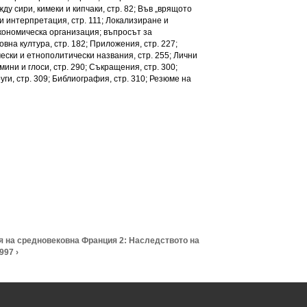
у сири, кимеки и кипчаки, стр. 82; Във „врящото
 и интерпретация, стр. 111; Локализиране и
кономическа организация; въпросът за
вна култура, стр. 182; Приложения, стр. 227;
ически и етнополитически названия, стр. 255; Лични
мини и глоси, стр. 290; Съкращения, стр. 300;
уги, стр. 309; Библиография, стр. 310; Резюме на
ия на средновековна Франция 2: Наследството на
997 ›