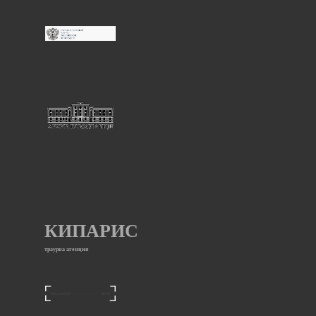
КИПАРИС
траурна агенция