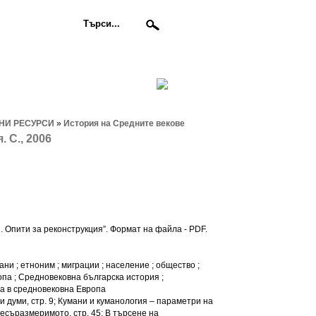
НИ РЕСУРСИ
»
История на Средните векове
 С., 2006
 Опити за реконструкция”. Формат на файла - PDF.
ни ; етноним ; миграции ; население ; общество ;
ропа ; Средновековна българска история ;
а в средновековна Европа
и думи, стр. 9; Кумани и куманология – параметри на
несъразмеримото, стр. 45; В търсене на