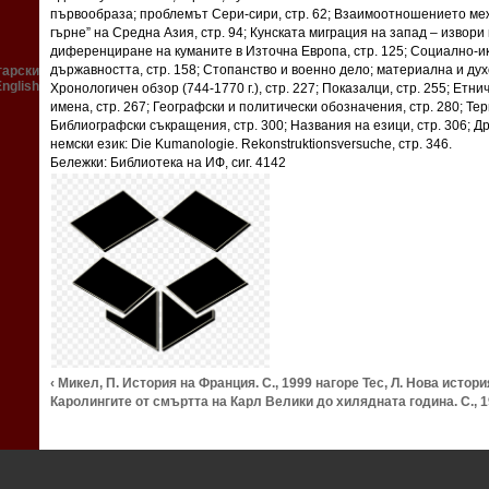
първообраза; проблемът Сери-сири, стр. 62; Взаимоотношението межд
гърне” на Средна Азия, стр. 94; Кунската миграция на запад – извори
диференциране на куманите в Източна Европа, стр. 125; Социално-и
държавността, стр. 158; Стопанство и военно дело; материална и духо
гарски
English
Хронологичен обзор (744-1770 г.), стр. 227; Показалци, стр. 255; Етн
имена, стр. 267; Географски и политически обозначения, стр. 280; Тер
Библиографски съкращения, стр. 300; Названия на езици, стр. 306; Др
немски език: Die Kumanologie. Rekonstruktionsversuche, стр. 346.
Бележки: Библиотека на ИФ, сиг. 4142
‹ Микел, П. История на Франция. С., 1999
нагоре
Тес, Л. Нова истор
Каролингите от смъртта на Карл Велики до хилядната година. С., 1