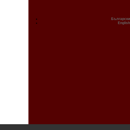
Български
English