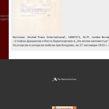
гарски
English
Източник: United Press International, LN507271, AC/P, London Bure
‹ Стефан Данаилов и Коста Карагеоргиев в „На всеки километър“
български и унгарски войски при Кладово, на 27 октомври 1915 г. 