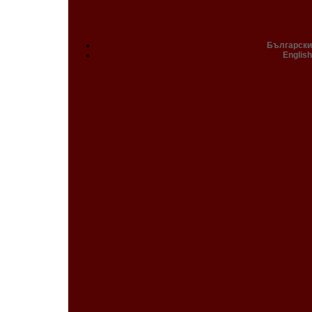
Български
English