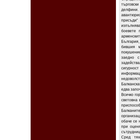
търговск
делфини. 
авантюри
присъди“
изпълнява
боевете 
арменски
България
бившия м
покушени
заедно с
задейств
сигурнос
информац
недоволс
Балканска
едва запо
Всичко го
световна 
приспособ
Балканит
организа
обаче се 
при оцен
сътрудниц
Сред тях