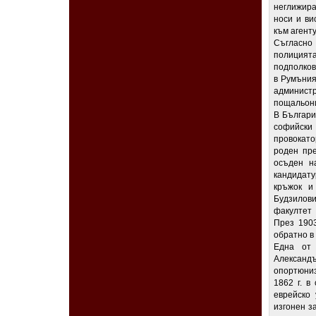
неглижира
носи и ви
към агент
Съгласно
полицията
подполков
в Румъния
админис
пощальон
В Българи
софийски
провокато
роден пре
осъден н
кандидату
кръжок и
Будзилови
факултет 
През 1903
обратно в
Една от 
Александ
опортюни
1862 г. в
еврейско
изгонен за