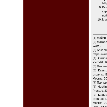
htt
Каш
ст
вой
Мак
[1]
Мойсино
[2]
Макарев
Word)
[3]
Аркеля
https://ww
[4]
Симов
РУСИЯ НА 
[5]
Пак там
[6]
Кашири
странах 
Москва, 20
[7]
Пак там
[8]
Hosking
Press; с. 3
[9]
Кашири
странах 
Москва, 20
[10]
Волков