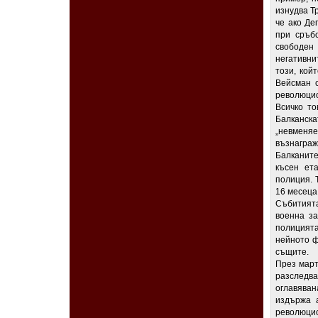
изнудва Тр
че ако Де
при сръбс
свободен
негативни
този, кой
Вейсман с
революцио
Всичко то
Балканск
„невменяе
възнаграж
Балканите
късен ет
полиция. 
16 месеца
Събитията
военна за
полицията
нейното ф
същите.
През март
разследв
оглавяван
издържа 
революцио