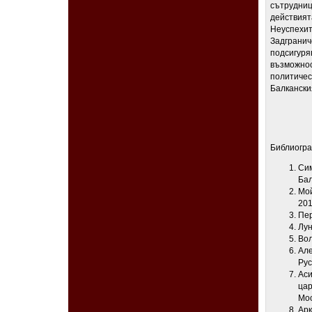
сътрудниц
действия
Неуспехи
Задгранич
подсигуря
възможно
политичес
Балкански
Библиогр
Си
Бал
Мой
201
Пер
Лун
Вол
Але
Рус
Ас
цар
Мос
А