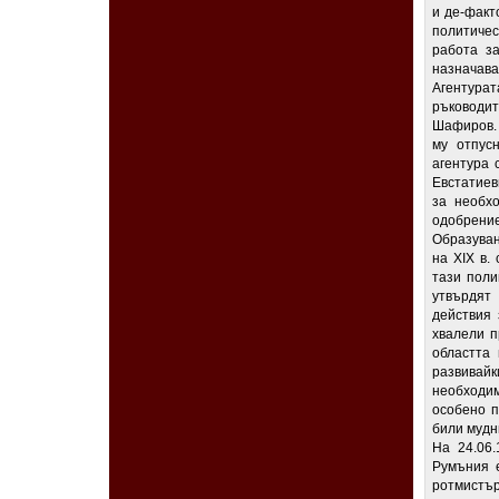
и де-факт
политиче
работа з
назначава
Агентурат
ръководи
Шафиров. 
му отпус
агентура 
Евстатиев
за необх
одобрение
Образуван
на XIX в.
тази поли
утвърдят
действия 
хвалели п
областта 
развивайк
необходим
особено п
били мудн
На 24.06.
Румъния е
ротмистъ