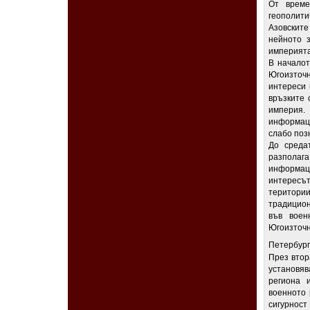
От време
геополити
Азовските
нейното 
империята
В началот
Югоизточ
интереси 
връзките 
империя.
информац
слабо позн
До среда
разполаг
информац
интересът
територи
традицион
във воен
Югоизточн
Петербург
През втор
установяв
региона 
военното 
сигурност