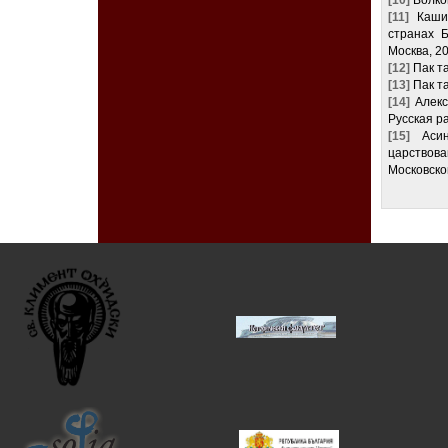
[11]
Кашир
странах 
Москва, 20
[12]
Пак та
[13]
Пак та
[14]
Алексе
Русская ра
[15]
Асино
царствова
Московско