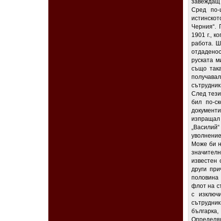
завеждащ 
Сред по-
истинско
Черния“. 
1901 г., 
работа. Ш
отдадено
руската м
също така
получава
сътрудник
След тези
бил по-с
документи
изпращал 
„Василий
уволнение
Може би н
значителн
известен 
други при
половина 
флот на с
с изключ
сътрудник
българка,
Определян