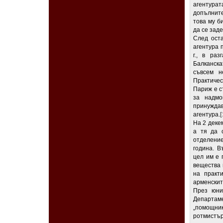
агентурат
допълните
това му б
да се зад
След оста
агентура 
г., в ра
Балканска
съвсем н
Практичес
Париж е с
за надмо
принуждав
агентура.
[
На 2 деке
а тя да 
отделение
година. В
цел им е 
вещества 
на практи
арменскит
През юни
Департам
„помощни
ротмистър