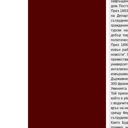
завръщане
дом. Пост
През 1893
на Депар
сътрудник
гражданин
турски н
добър пар
политичес
През 1890
извън раб
новости“.
преместв
универси
интелиген
извършвал
Държавния
300 франк
Уменията 
Той припе
който е у
с водачит
връх на н
срещу Фер
сътрудник
Както Буд
пример, н