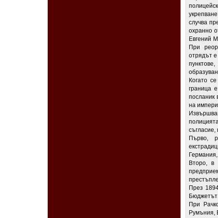
полицейс
укрепван
случва пр
охранно о
Евгений М
При реор
отрядът е
пунктове,
образуван
Когато се
граница е
посланик 
на импери
Извършва
полицият
съгласие,
Първо, р
екстради
Германия,
Второ, в
предприем
престъпл
През 1894
Бюджетът 
При Рачк
Румъния, 