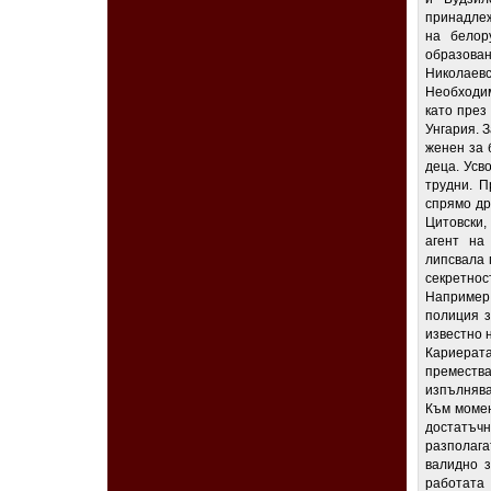
принадлеж
на белор
образован
Николаев
Необходим
като през
Унгария. 
женен за 
деца. Усв
трудни. 
спрямо др
Цитовски,
агент на
липсвала 
секретно
Например
полиция з
известно 
Кариерат
премества
изпълнява
Към момен
достатъчн
разполага
валидно з
работата