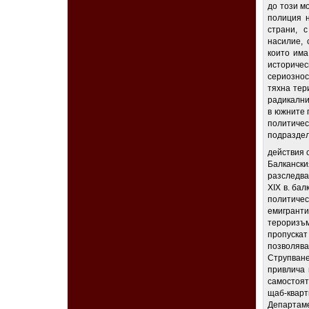
до този м
полиция н
страни, 
насилие, 
които има
историчес
сериознос
тяхна тер
радикални
в южните 
политиче
подраздел
действия 
Балканск
разследва
XIX в. ба
политиче
емигрант
тероризъ
пропуска
позволява
Струпван
привлича 
самостоят
щаб-кварт
Департаме