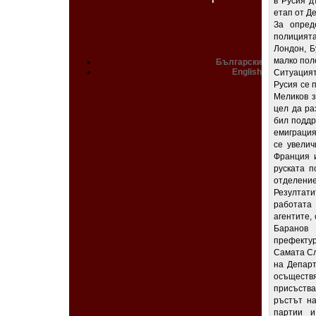
в Русия д
етап от Д
За опред
полицията
Лондон, Б
малко пол
Български
English
Ситуацият
Русия се 
Меликов з
цел да ра
бил поддр
емиграция
се увелич
Франция 
руската п
отделение
Резултати
работата
агентите,
Баранов 
префектур
Самата Сл
на Департ
осъществя
присъства
ръстът н
партии и