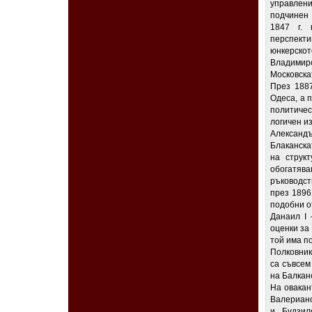
управлен
подчинен 
1847 г. 
перспекти
юнкерскот
Владимир
Московска
През 1887
Одеса, а 
политичес
логичен и
Александъ
Блаканска
на струк
обогатява
ръководст
през 1896
подобни о
Данаил I 
оценки за
той има п
Полковник
са съвсем
на Балканс
На овакан
Валериано
и Будзил