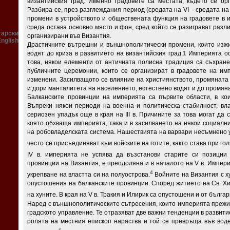
византийския град. Именно градовете са местата, където се о
Разбира се, през разглеждания период (средата на VI – средата на 
промени в устройството и обществената функция на градовете в 
среда остава основно място и фон, сред който се разиграват раз
гарски
организирани във Византия.
English
Драстичните вътрешни и външнополитически промени, които изживя
водят до криза в развитието на византийския град.
1
Империята ост
това, някои елементи от античната полисна традиция са съхране
публичните церемонии, които се организират в градовете на имп
изменени. Засилващото се влияние на християнството, промяната 
и дори манталитета на населението, естествено водят и до промяна
Балканските провинции на империята са първите области, в ко
Въпреки някои периоди на военна и политическа стабилност, вл
сериозен упадък още в края на III в. Причините за това могат да 
която обхваща империята, така и в засилването на някои социалн
на робовладелската система. Нашествията на варвари несъмнено 
често се присъединяват към войските на готите, както става при го
IV в. империята не успява да възстанови старите си позиции 
провинции на Византия, е преодоляна и в началото на V в. Импер
4
укрепване на властта си на полуострова.
Войните на Византия с ху
опустошения на балканските провинции. Според житието на Св. Хи
на хуните. В края на V в. Тракия и Илирик са опустошени и от българ
Наред с външнополитическите сътресения, които империята прежи
градското управление. Те отразяват две важни тенденции в развити
ролята на местния епископ нараства и той се превръща във вод