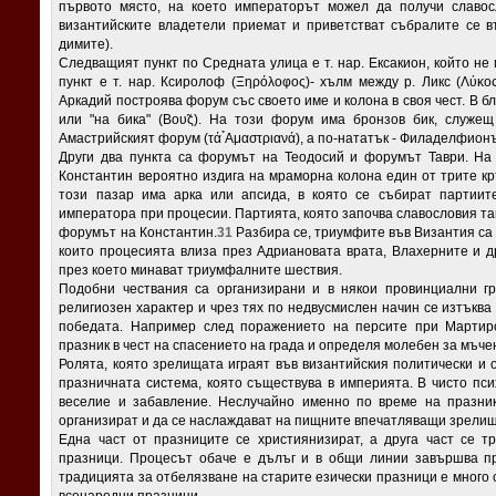
първото място, на което императорът можел да получи славос
византийските владетели приемат и приветстват събралите се 
димите).
Следващият пункт по Средната улица e т. нар. Ексакион, който не
пункт e т. нар. Ксиролоф (Ξηρόλοφος)- хълм между р. Ликс (Λύκ
Аркадий построява форум със своето име и колона в своя чест. В бл
или "на бика" (Βου̃ς). На този форум има бронзов бик, служе
Амастрийският форум (τά ̉Αμαστριανά), а по-нататък - Филаделфион
Други два пункта са форумът на Теодосий и форумът Таври. На с
Константин вероятно издига на мраморна колона един от трите кръ
този пазар има арка или апсида, в която се събират партии
императора при процесии. Партията, която започва славословия т
форумът на Константин.
31
Разбира се, триумфите във Византия ca 
които процесията влиза през Адриановата врата, Влахерните и др
през което минават триумфалните шествия.
Подобни чествания са организирани и в някои провинциални г
религиозен характер и чрез тях по недвусмислен начин се изтъква
победата. Например след поражението на персите при Мартиро
празник в чест на спасението на града и определя молебен за мъче
Ролята, която зрелищата играят във византийския политически и 
празничната система, която съществува в империята. В чисто пс
веселие и забавление. Неслучайно именно по време на празни
организират и да се наслаждават на пищните впечатляващи зрелищ
Една част от празниците се християнизират, а друга част се 
празници. Процесът обаче е дълъг и в общи линии завършва през
традицията за отбелязване на старите езически празници е много
всенародни празници.