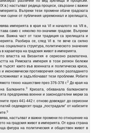
рганизират различни по вид зрелища и процесии.
IX в.) настъпват редица процеси, свързани с важни
империята. Въпреки тези промени обаче градската
лични сцени от публичния церемониал и зрелищата,
ва империята в края на VI и началото на VII в.,
ава само с няколко по-значими градове. Въпреки
ни. Важна част от тази традиция са зрелищата и
ерията. Разбира се, след VI в. те вече са силно
на социалната структура, политическото значение
 в характера на градския живот в империята.
ито властта на Византия е сериозно разклатена.
астта на Римската империя в този регион бележи
се търсят както във военната и политическа криза,
и и икономически противоречия около разпадането
усложняват и задълбочават тези проблеми. Робите
2
лямото тяхно нашествие през 376-378 г.
До края на
3
на Балканите.
Кризата, обхванала балканските
ията предприема военни и законодателни мерки за
ните през 441-442 г. отново довеждат до сериозни
патий седемдесет града „пострадали” от набезите
5
ите.
вява, настъпват и важни промени по отношение на
ето на градския живот в империята. От една страна
еща фигура на политическия и обществен живот в