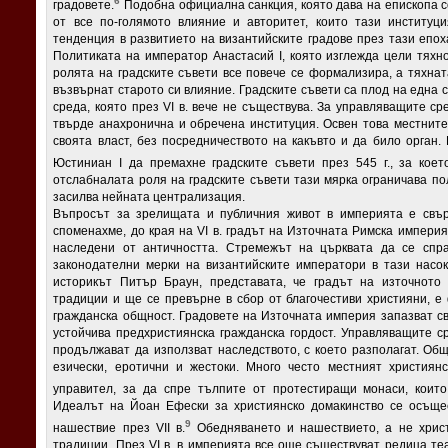
6
градовете.
Подобна официална санкция, която дава на епископа со
от все по-голямото влияние и авторитет, които тази институц
тенденция в развитието на византийските градове през тази епох
Политиката на император Анастасий I, която изглежда цели тяхн
ролята на градските съвети все повече се формализира, а тяхнат
възвърнат старото си влияние. Градските съвети са плод на една 
среда, която през VI в. вече не съществува. За управляващите с
твърде анахронична и обречена институция. Освен това местните
своята власт, без посредничеството на какъвто и да било орган
Юстиниан I да премахне градските съвети през 545 г., за коет
отслабналата роля на градските съвети тази мярка ограничава по
засилва нейната централизация.
Въпросът за зрелищата и публичния живот в империята е свър
споменахме, до края на VI в. градът на Източната Римска империя
наследени от античността. Стремежът на църквата да се спра
законодателни мерки на византийските императори в тази насока
историкът Питър Браун, представата, че градът на източното
традиции и ще се превърне в сбор от благочестиви християни, е
гражданска общност. Градовете на Източната империя запазват с
устойчива предхристиянска гражданска гордост. Управляващите ср
продължават да използват наследството, с което разполагат. Общ
езически, еротични и жестоки. Много често местният християн
управител, за да спре тълпите от протестиращи монаси, коит
Идеалът на Йоан Ефески за християнско домакинство се осъщес
9
нашествие през VII в.
Обедняването и нашествието, а не христ
традиции. През VI в. в империята все още съществуват редица те