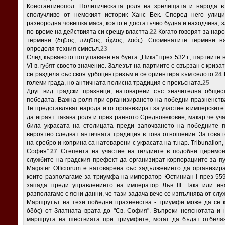
Константинопол. Политическата роля на зрелищата и народа в
сполучливо от немският историк Ханс Бек. Според него улиц
разнородна човешка маса, която е достатъчно будна и находчива, 
по време на действията си срещу властта.
22
Когато говорят за наро
термини (δη̃μος, πλη̃θος, ο̉́χλος, λαός). Споменатите термин
определя техния смисъл.
23
След кървавото потушаване на бунта „Ника” през 532 г., партиите 
VI в. губят своето значение. Залезът на партиите е свързан с криза
се разделя със своя урбоцентризъм и се ориентира към селото.
24
големи града, но античната полисна традиция е прекъсната.
25
Друг вид градски празници, натоварени със значителна общес
победата. Важна роля при организирането на победни празненства
Те представляват народа и го организират за участие в имперскит
да играят такава роля и през ранното Средновековие, макар че уча
била украсата на столицата преди започването на победните п
вероятно следват античната традиция в това отношение. За това г
на сребро и коприна са натоварени с украсата на т.нар. Tribunalio
София”.
27
Степента на участие на гилдиите в подобни церемон
службите на градския префект да организират корпорациите за пу
Magister Officiorum е натоварена със задължението да организир
които разполагаме за триумфа на император Юстиниан I през 559
запада преди управлението на император Лъв III. Taка или и
разполагаме с ясни данни, че тази задача вече се изпълнява от слу
Маршрутът на тези победни празненства - триумфи може да се ка
όδός) от Златната врата до "Св. София". Въпреки неяснотата 
маршрута на шествията при триумфите, могат да бъдат отбеляз