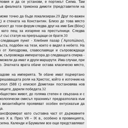
ловия и да се установи, е портикът Сигма. Там
във фиалната триконха димоти (представители на
 може точно да бъде локализиран.
29
Друг по-важен
ος) и стената на Константин. Близо до това място
изост до този форум следва друг на име Бик (Βόος)
щ като пещ за изгаряне на престъпници. Следва
ът със статуя на прегръщащи се братя.
30
ледващия пункт - Xлебния пазар ( ̉Αρτοπώλιον),
ста, подобен на тези, които e видял в небето. На
те от Хиподрома, славославящи и съпровождащи
ам, съпровожда императора до следващата спирка -
можели да имат и други маршрути. Има случаи, при
. Златната врата обаче остава класическо място,
радове на империята. Те обаче имат подчертано
 решаващата роля на Христос, който е източник на
пол (588 г.) епископ Дометиан постановява нов
ниците, дарили победата.
32
обществен живот, до голяма степен е свързана и с
ихологически смисъл празникът предразполага към
к византийците проявяват особен ентусиазъм да
а.
трансформират като съставна част от държавните
 Х в. През VII – IX в., особено в провинцията,
 силна. Календи и Брумалии все още представляват