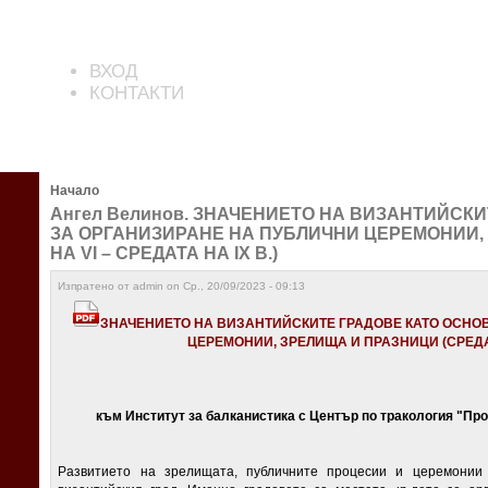
ВХОД
КОНТАКТИ
Начало
Ангел Велинов. ЗНАЧЕНИЕТО НА ВИЗАНТИЙСК
ЗА ОРГАНИЗИРАНЕ НА ПУБЛИЧНИ ЦЕРЕМОНИИ,
НА VI – СРЕДАТА НА IX В.)
Изпратено от admin on Ср., 20/09/2023 - 09:13
ЗНАЧЕНИЕТО НА В
ИЗАНТИЙСКИТЕ ГРАДОВЕ КАТО ОСНО
ЦЕРЕМОНИИ, ЗРЕЛИЩА И ПРАЗНИЦИ (СРЕД
към Институт за балканистика с Център по тракология "П
Развитието на зрелищата, публичните процесии и церемонии