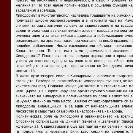
чувство на анонимност и недосегаемост, а също и усещане за
желания.
14
По този начин политическата и социална функция на
забавления и зрелища.
Хиподромът в Константинопол наследява традициите на римския ц
получават широко разпространение и в източната част на Римс
считани за задължително условие за съществуването на градски
важните участници във византийския живот – народа и императора
оживява идеята за византийската държава и побеждаващия импе
организиране на зрелища, както при честване на някой празник, т
подобни забавления. Някои изследователи обръщат внимани
Константинопол. Те вече имат само церемониaлно значение, 
Хиподрома.
17
Построяването на редица църкви, които променят
успява да засенчи водещата му роля като център на обществен
византийците към зрелищата, организирани на Хиподрома, личи
жокеите.
18
В чисто архитектурен смисъл Хиподромът е огромното съоръжен
столицата. Разбира се, византийските императори съзнават, че К
християнски град. Подобна концепция заляга и в строителните п
него църква „Св. София” нарушава архитектурното значение на Х
значението на Хиподрома и политическата му роля. Самият той ед
избухнал именно на това място. В някои от законодателните си а
Хиподрома акламации.
20
Те са един от най-зрелищните елемен
множество и също така са мерило за настроенията на народа.
Политическата роля на Хиподрома и организирането на зрелища
Спортните организации на „сините” (венети) и „зелените” (прас
колесници.
21
Съществували и още две партии – на белите и червен
ги подкрепяли, а червените били като секция на зелените.