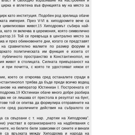
 власт и свободно изразяване на настроения и
 цирка е вплетена във функцията му на място за
ирк като институция. Подобен род зрелища обаче
ката империя. През V-VI в. хиподромите вече са
 цивилизован живот.
15
Хиподромът събира най-
, като ги включва в церемония, която символично
ратор.
16
Той се превръща в централно място за
ака и през обикновените дни, когато се представят
е на сравнително малките по размер форуми в
докато политическата им функция е иззета от
 публичното пространство в Константинопол, не
ия живот в столицата. Силната привързаност на
 и при почитта, с която те удостояват някои от
ие, което се откроява сред останалите сгради в
онстантинопол трябва да бъде преди всичко водещ
ланове на император Юстиниан I. Построената от
иподрома.
19
Юстиниан обаче много добре разбира
ва не се лишава от престола в резултат на бунт,
ктове той се опитва да формулира отправяните на
ти сред различните действия на събралото се
 са свързани с т. нар. „партии на Хиподрома”.
ини) участват в организирането на надбягвания с
ите, но белите били зависими от сините и винаги
 Те са връзката между Хиподрома и народа на