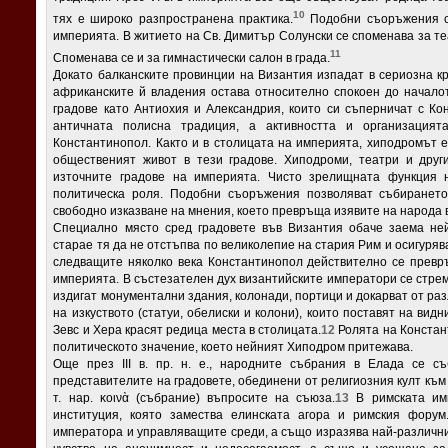
10
тях е широко разпространена практика.
Подобни съоръжения съ
империята. В житието на Св. Димитър Солунски се споменава за те
11
Споменава се и за гимнастически салон в града.
Докато балканските провинции на Византия изпадат в сериозна кри
африканските й владения остава относително спокоен до началот
градове като Антиохия и Александрия, които си съперничат с Ко
античната полисна традиция, а активността и организация
Константинопол. Както и в столицата на империята, хиподромът е
общественият живот в тези градове. Хиподроми, театри и друг
източните градове на империята. Чисто зрелищната функция 
политическа роля. Подобни съоръжения позволяват събирането
свободно изказване на мнения, което превръща изявите на народа в
Специално място сред градовете във Византия обаче заема не
старае тя да не отстъпва по великолепие на стария Рим и осигурява
следващите няколко века Константинопол действително се превр
империята. В състезателен дух византийските императори се стрем
издигат монументални здания, колонади, портици и докарват от р
на изкуството (статуи, обелиски и колони), които поставят на вид
Зевс и Хера красят редица места в столицата.
12
Ролята на Констан
политическото значение, което нейният Хиподром притежава.
Още през III в. пр. н. е., народните събрания в Елада се с
представителите на градовете, обединени от религиозния култ към
т. нар. κοινὰ (събрание) въпросите на съюза.
13
В римската имп
институция, която замества елинската агора и римския фору
императора и управляващите среди, а също изразява най-различн