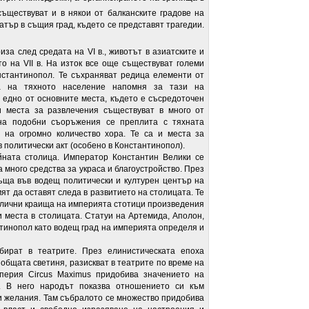
ществуват и в някои от балканските градове на
атър в същия град, където се представят трагедии.
за след средата на VI в., животът в азиатските и
о на VII в. На изток все още съществуват големи
нстантинопол. Те съхраняват редица елементи от
та на тяхното население напомня за тази на
 едно от основните места, където е съсредоточен
и места за развлечения съществуват в много от
на подобни съоръжения се преплита с тяхната
 на огромно количество хора. Те са и места за
 политически акт (особено в Константинопол).
йната столица. Император Константин Велики се
 много средства за украса и благоустройство. През
ъща във водещ политически и културен център на
ят да оставят следа в развитието на столицата. Те
азлични краища на империята стотици произведения
ни места в столицата. Статуи на Артемида, Аполон,
тинопол като водещ град на империята определя и
ъбират в театрите. През елинистическата епоха
 общата светиня, разискват в театрите по време на
ерия Circus Maximus придобива значението на
м. В него народът показва отношението си към
и желания. Там събралото се множество придобива