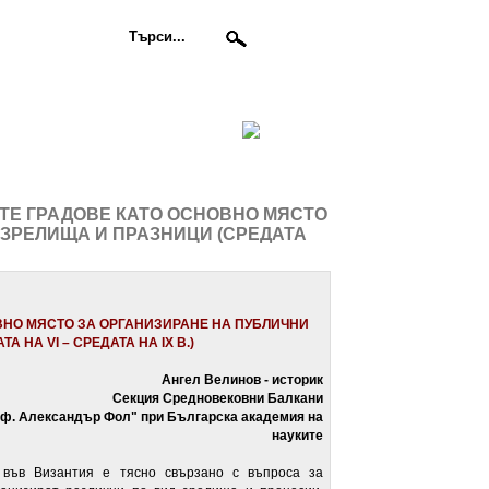
ИТЕ ГРАДОВЕ КАТО ОСНОВНО МЯСТО
 ЗРЕЛИЩА И ПРАЗНИЦИ (СРЕДАТА
ВНО МЯСТО ЗА ОРГАНИЗИРАНЕ НА
ПУБЛИЧНИ
АТА НА
VI
– СРЕДАТА НА
IX
В.)
Ангел Велинов - историк
Секция Средновековни Балкани
роф. Александър Фол" при Българска академия на
науките
 във Византия е тясно свързано с въпроса за