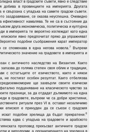
лидна власт в градските съвети, явно е следствие
ия добива в провинциите на империята. Другата
а е свързана с упадъка на самите градски съвети.
ото заздравяване, се оказва неуспешна. Очевидно
а ефективност намалява. Те не са в състояние да
съвсем друга икономическа, политическа и културна
реди в империята те вероятно изглеждат като една
 епископи явно предпочитат пряко да упражняват
. Вероятно подобни съображения карат император
7
о се споменава в една негова новела.
Въпреки
литическото значение на градовете в империята и
зан с античното наследство на Византия. Както
 запазва до голяма степен своя облик и традиции,
ви с остатъците от езичеството, както и някои
, не постигат особен резултат. Както отбелязва
 средиземноморие ще захвърли своите езически
 фатално подценяване на класическото чувство за
воите празници, за да отдадат дължимото на една
еди в градовете, въпреки че са добри християни,
ествените ритуали през VI в. остават незаличимо
ски епископ е принуден да се съюзи с градския
8
о искат подобни зрелища да бъдат прекратени.
твява едва с упадъка на градовете и арабското
иянската проповед прекъсват античните градски
атри и хиподроми, а организирането на зрелища в