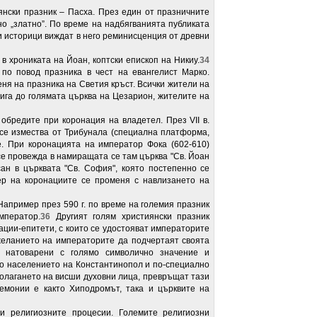
нски празник – Пасха. През един от празничните
о „златно”. По време на надбягванията публиката
и историци виждат в него реминисценция от древни
в хрониката на Йоан, коптски епископ на Никиу.
34
по повод празника в чест на евангелист Марко.
ня на празника на Светия кръст. Всички жители на
тига до голямата църква на Цезарион, жителите на
обредите при коронация на владетел. През VII в.
се измества от Трибунала (специална платформа,
е. При коронацията на император Фока (602-610)
e провежда в намиращата се там църква "Св. Йоан
ан в църквата "Св. София", която постепенно се
р на коронациите се променя с навлизането на
Например през 590 г. по време на големия празник
мператор.
36
Другият голям християнски празник
ации-епитети, с които се удостояват императорите
 желанието на императорите да подчертаят своята
а натоварени с голямо символично значение и
то населението на Константинопол и по-специално
полагането на висши духовни лица, превръщат тази
емонии е както Хиподромът, така и църквите на
и религиозните процесии. Големите религиозни