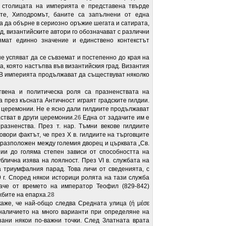
 столицата на империята е представена твърде
ите, Хиподромът, баните са запълнени от една
за да обърне в сериозно оръжие шегата и сатирата,
д, византийските автори го обозначават с различни
и нямат единно значение и единствено контекстът
нe успяват да се съвземат и постепенно до края на
та, която настъпва във византийския град. Византия
В империята продължават да съществуват няколко
твена и политическа роля са празненствата на
 през късната Античност играят градските гилдии.
е церемонии. Не е ясно дали гилдиите продължават
стват в други церемонии.
26
Една от задачите им е
разненства. През т. нар. Тъмни векове гилдиите
овори фактът, че през Х в. гилдиите на търговците
n, разположен между големия дворец и църквата „Св.
ии до голяма степен зависи от способността на
блична изява на лоялност. През VI в. службата на
а триумфалния парад. Това личи от сведенията, с
 г. Според някои историци ролята на тази служба
наче от времето на император Теофил (829-842)
жбите на епарха.
28
же, че най-общо следва Cредната улица (ή μέσε
и наличието на много варианти при определяне на
ани някои по-важни точки. След Златната врата