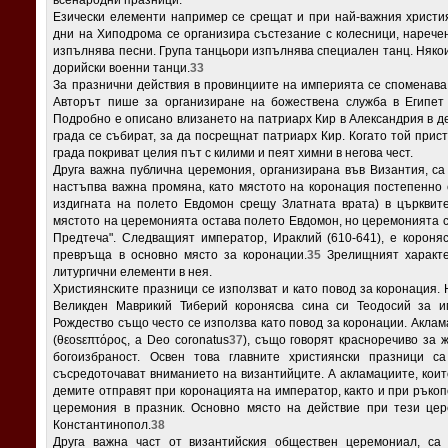
Езически елементи например се срещат и при най-важния христия
дни на Хиподрома се организира състезание с колесници, наречен
изпълнява песни. Група танцьори изпълнява специален танц. Няко
дорийски военни танци.
33
За празнични действия в провинциите на империята се споменава 
Авторът пише за организиране на божествена служба в Египет 
Подробно е описано влизането на патриарх Кир в Александрия в де
града се събират, за да посрещнат патриарх Кир. Когато той прис
града покриват целия път с килими и пеят химни в негова чест.
Друга важна публична церемония, организирана във Византия, са 
настъпва важна промяна, като мястото на коронация постепенно 
издигната на полето Евдомон срещу Златната врата) в църквит
мястото на церемонията остава полето Евдомон, но церемонията с
Предтеча". Следващият император, Ираклий (610-641), e короняс
превръща в основно място за коронации.
35
Зрелищният характе
литургични елементи в нея.
Християнските празници се използват и като повод за коронация. 
Великден Маврикий Тиберий коронясва сина си Теодосий за и
Рождество също често се използва като повод за коронации. Аклам
(θεοsεπτόρος, a Deo coronatus
37
), също говорят красноречиво за
богоизбраност. Освен това глaвните християнски празници с
съсредоточават вниманието на византийците. А акламациите, кои
демите отправят при коронацията на император, както и при ръко
церемония в празник. Основно място на действие при тези цер
Константинопол.
38
Друга важна част от византийския обществен церемониал, са 