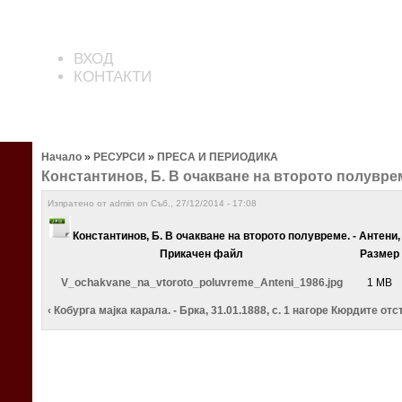
ВХОД
КОНТАКТИ
Начало
»
РЕСУРСИ
»
ПРЕСА И ПЕРИОДИКА
Константинов, Б. В очакване на второто полувреме
Изпратено от admin on Съб., 27/12/2014 - 17:08
Константинов, Б. В очaкване на второто полувреме. - Антени, 
Прикачен файл
Размер
V_ochakvane_na_vtoroto_poluvreme_Anteni_1986.jpg
1 MB
‹ Кобурга мајка карала. - Брка, 31.01.1888, с. 1
нагоре
Кюрдите отст