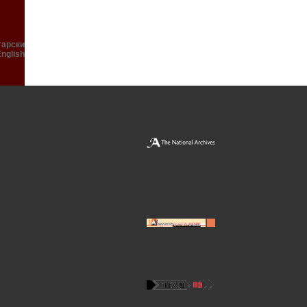
гарски
English