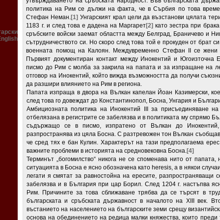
утвърждаването на сръбската народност. Във българската държав
политика на Рим се дължи на факта, че в Сърбия по това врем
Стефан Неман.
[1]
Унгарският крал цели да възстанови цялата тери
1183 г. и след това е дадена на Маргарет
[2]
като зестра при брака 
гарски
сръбските войски заемат областта между Белград, Браничево и Ни
English
сътрудничеството си. Но скоро след това той е прокуден от брат си
военната помощ на Калоян. Междувременно Стефан II се жени 
Първият документиран контакт между Инокентий и Югоизточна Е
писмо до Рим с молба за закрила на папата и за изпращане на ле
отговор на Инокентий, който вижда възможността да получи съюзн
да разшири влиянието на Рим в региона.
Папата изпраща в двора на Вълкан капелан Йоан Казимерски, кое
след това го довеждат до Константинопол, Босна, Унгария и Българ
Амбициозната политика на Инокентий III за присъединяване н
отбелязана в регистрите се забелязва и в политиката му спрямо Б
съдържащо се в писмо, изпратено от Вълкан до Инокентий,
разпространява из цяла Босна. С разтревожен тон Вълкан съобщава
че сред тях е бан Кулин. Характерът на тази предполагаема ерес,
важните проблеми в историята на средновековна Босна.
[4]
Терминът „богомилство“ никога не се споменава нито от папата, 
ситуацията в Босна е ясно обозначена като heresis, а в някои случаи
легати я смятат за равностойна на ересите, разпространяващи с
забелязва и в България при цар Борил. След 1204 г. настъпва я
Рим. Причините за това сближаване трябва да се търсят в тру
българската и сръбската държавност в началото на XIII век. Вт
въстанието на населението на българските земи срещу византийск
основа на обединението на редица малки княжества, които преди 