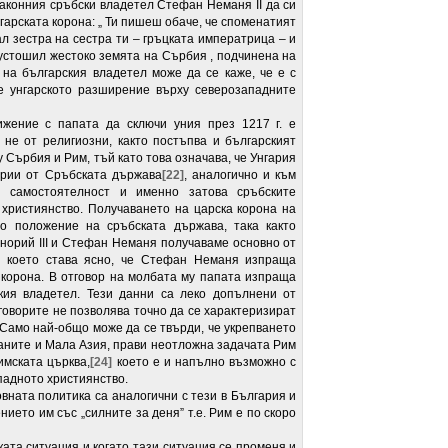
законния сръбски владетел Стефан Неманя II да си
арската корона: „ Ти пишеш обаче, че споменатият
ал зестра на сестра ти – гръцката императрица – и
пустошил жестоко земята на Сърбия , подчинена на
на българския владетел може да се каже, че е с
е унгарското разширение върху северозападните
жение с папата да сключи уния през 1217 г. е
а не от религиозни, както постъпва и българският
 Сърбия и Рим, тъй като това означава, че Унгария
ории от Сръбската държава
[22]
, аналогично и към
 самостоятелност и именно затова сръбските
християнство. Получаването на царска корона на
о положение на сръбската държава, така както
норий III и Стефан Неманя получаваме основно от
 в което става ясно, че Стефан Неманя изпраща
а корона. В отговор на молбата му папата изпраща
ския владетел. Тези данни са леко допълнени от
говорите не позволява точно да се характеризират
 Само най-общо може да се твърди, че укрепването
каните и Мала Азия, прави неотложна задачата Рим
имската църква,
[24]
което е и напълно възможно с
падното християнство.
ната политика са аналогични с тези в България и
ието им със „силните за деня” т.е. Рим е по скоро
та ситуация и когато тази ситуация се променя и