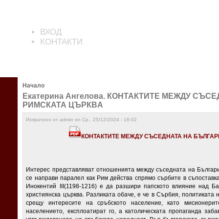
ВХОД
КОНТАКТИ
Начало
Екатерина Ангелова. КОНТАКТИТЕ МЕЖДУ СЪС
РИМСКАТА ЦЪРКВA
Изпратено от admin on Ср., 25/12/2024 - 16:02
КОНТАКТИТЕ МЕЖДУ СЪСЕДНАТА НА БЪЛГАР
Интерес представляват отношенията между съседната на Българи
се направи паралел как Рим действа спрямо сърбите в съпоставка
Инокентий III(1198-1216) е да разшири папското влияние над Б
християнска църква. Разликата обаче, е че в Сърбия, политиката
срещу интересите на сръбското население, като мисионерит
населението, експлоатират го, а католическата пропаганда заба