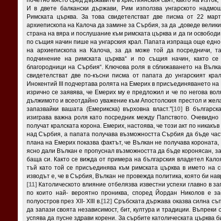
почетно място сред държавите в християнския свят, както на Изток, 
И в двете балкански държави, Рим използва унгарското надмо
Римската църква. За това свидетелстват две писма от 22 мар
архиепископа на Калоча да замине за Сърбия, за да „доведе велик
страна на вяра и послушание към римската църква и да ги освобод
по същия начин пише на унгарския крал. Папата изпраща още едно 
на архиепископа на Калоча, за да може той да посредничи, т
подчинение на римската църква“ и по същия начин, както се 
благородници на Сърбия“. Ключова роля в сближаването на Вълкан
свидетелстват две по-късни писма от папата до унгарският кра
Инокентий III подчертава ролята на Емерих в присъединяването на
изрично се заявява, че Емерих му е предложил и че по негова во
дължимото и всеотдайно уважение към Апостолския престол и желан
запазвайки вашата (Емерикска) върховна власт."
[10]
В българска
изиграва важна роля като посредник между Папството. Очевидно 
получат кралската корона. Емерих, настоява, че този акт по никакъ
над Сърбия, а папата получава възможността Сърбия да бъде част
плана на Емерих показва фактът, че Вълкан не получава короната, 
ясно дали Вълкан е пропуснал възможността да бъде коронясан, за
баща си. Както се вижда от примера на българския владетел Кало
тъй като той се присъединява към римската църква в името на св
изводът е, че в Сърбия, Вълкан не провежда политика, която би на
[11]
Католическото влияние отбелязва известни успехи главно в за
по които най- вероятно прониква, според Йордан Николов е за
полуостров през XII- XIII в.
[12]
Сръбската държава оказва силна съпр
да запази своята независимост, бит, култура и традиции. Въпреки
успява да пусне здрави корени. За сърбите католическата църква б