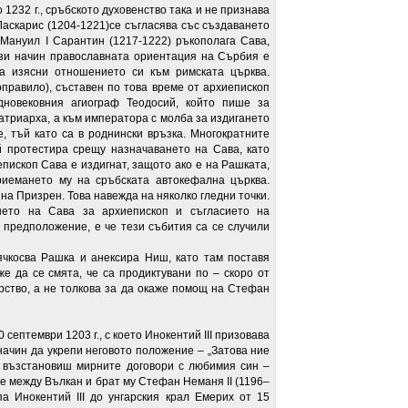
1232 г., сръбското духовенство така и не признава
 Ласкарис (1204-1221)се съгласява със създаването
Мануил I Сарантин (1217-1222) ръкополага Сава,
ози начин православната ориентация на Сърбия е
да изясни отношението си към римската църква.
правило), съставен по това време от архиепископ
новековния агиограф Теодосий, който пише за
атриарха, а към императора с молба за издигането
е, тъй като са в роднински връзка. Многократните
й протестира срещу назначаването на Сава, като
епископ Сава е издигнат, защото ако е на Рашката,
риемането му на сръбската автокефална църква.
на Призрен. Това навежда на няколко гледни точки.
нето на Сава за архиепископ и съгласието на
 предположение, е че тези събития са се случили
ячкосва Рашка и анексира Ниш, като там поставя
е да се смята, че са продиктувани по – скоро от
рство, а не толкова за да окаже помощ на Стефан
септември 1203 г., с което Инокентий III призовава
начин да укрепи неговото положение – „Затова ние
а възстановиш мирните договори с любимия син –
те между Вълкан и брат му Стефан Неманя II (1196–
а Инокентий III до унгарския крал Емерих от 15