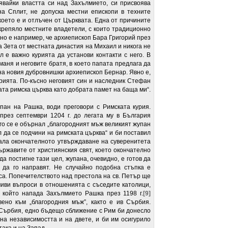
явайки властта си над Захълмието, си присвоява
на Сплит, не допуска местни епископи в техните
 което е и отлъчен от Църквата. Една от причините
крепяло местните владетели, с които традиционно
но е например, че архиепископ Бара Григорий през
на Зета от местната династия на Михаил и никога не
л е важно курията да установи контакти с него. В
маня и неговите братя, в което папата предлага да
на новия дубровнишки архиепископ Бернар. Явно е,
рията. По-късно неговият син и наследник Стефан
ата римска църква като добрата памет на баща ми“.
пан на Рашка, води преговори с Римската курия.
през септември 1204 г. до легата му в България
го се е обърнал „благородният мъж великият жупан
л да се подчини на римската църква“ и би поставил
вала окончателното утвърждаване на суверенитета
ржавите от християнския свят, което окончателно
а постигне тази цел, жупана, очевидно, е готов да
 да го направят. Не случайно подобна стъпка е
са. Попечителството над престола на св. Петър ще
иви въпроси в отношенията с съседите католици,
 който напада Захълмието Рашка през 1198 г.
[9]
но към „благородния мъж”, както е ив Сърбия.
 в Сърбия, едно бъдещо сближение с Рим би донесло
а независимостта и на двете, и би им осигурило