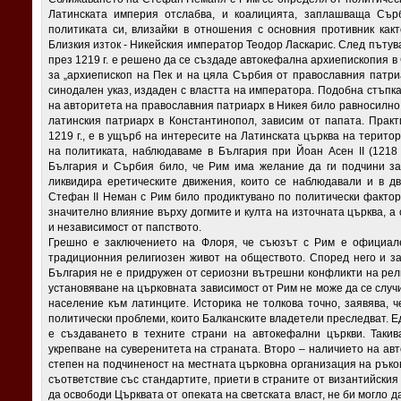
Латинската империя отслабва, и коалицията, заплашваща Сърб
политиката си, влизайки в отношения с основния противник какт
Близкия изток - Никейския император Теодор Ласкарис. След пъту
през 1219 г. е решено да се създаде автокефална архиепископия в
за „архиепископ на Пек и на цяла Сърбия от православния патри
синодален указ, издаден с властта на императора. Подобна стъпк
на авторитета на православния патриарх в Никея било равносилно
латинския патриарх в Константинопол, зависим от папата. Прак
1219 г., е в ущърб на интересите на Латинската църква на терито
на политиката, наблюдаваме в България при Йоан Асен II (1218
България и Сърбия било, че Рим има желание да ги подчини за
ликвидира еретическите движения, които се наблюдавали и в д
Стефан II Неман с Рим било продиктувано по политически фактори
значително влияние върху догмите и култа на източната църква, а
и независимост от папството.
Грешно е заключението на Флоря, че съюзът с Рим е официале
традиционния религиозен живот на обществото. Според него и за
България не е придружен от сериозни вътрешни конфликти на рели
установяване на църковната зависимост от Рим не може да се случ
население към латинците. Историка не толкова точно, заявява, 
политически проблеми, които Балканските владетели преследват. 
е създаването в техните страни на автокефални църкви. Таки
укрепване на суверенитета на страната. Второ – наличието на ав
степен на подчиненост на местната църковна организация на ръков
съответствие със стандартите, приети в страните от византийския к
да освободи Църквата от опеката на светската власт, не би могло д