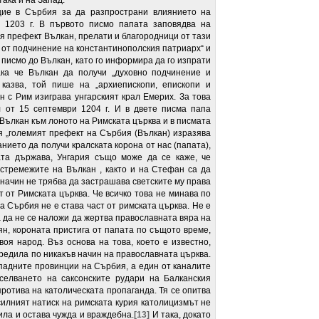
така и на Запад.
щие в Сърбия за да разпространи влиянието на
т 1203 г. В първото писмо папата заповядва на
ия префект Вълкан, прелати и благородници от тази
и от подчинение на константинополския патриарх“ и
писмо до Вълкан, като го информира да го изпрати
ака че Вълкан да получи „духовно подчинение и
казва, той пише на „архиепископи, епископи и
 с Рим изиграва унгарският крал Емерих. За това
л от 15 септември 1204 г. И в двете писма папа
 Вълкан към лоното на Римската църква и в писмата
ля „големият префект на Сърбия (Вълкан) изразява
ието да получи кралската корона от нас (папата),
та държава, Унгария също може да се каже, че
стремежите на Вълкан , както и на Стефан са да
в начин не трябва да застрашава светските му права
 от Римската църква. Че всичко това не минава по
а Сърбия не е става част от римската църква. Не е
 да не се наложи да жертва православната вяра на
ян, короната пристига от папата по същото време,
оя народ. Въз основа на това, което е известно,
вредила по никакъв начин на православната църква.
падните провинции на Сърбия, а един от каналите
селването на саксонските рудари на Балканския
отива на католическата пропаганда. Тя се опитва
 силният натиск на римската курия католицизмът не
ила и остава чужда и враждебна.
[13]
И така, докато