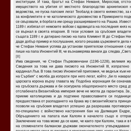
институции. И така, братът на Стефан Неманя, Мирослав, отсто
имуществото на убития от местното благородство архиепископ 
ведомства, не пуска папския легат Теобалд в своето княжество, за
за конфликтите е че католическото духовенство в Приморието под
се свързвали, в борбата им срещу разширяването на Рашка. Извест
1189 г. избягал от немските войски с вдовицата на последния княз 
се върнал в своята епархия. В тези условия за сръбския владете
същата 1189 г. е датирано писмо на папа Климент III до Стефан Не
даде добър пример и послушание, когато решава църковните дела 
че Стефан Неманя успява да установи приятелски отношения с ку
пише на папа Инокентий III, че възнамерява винаги да следва „Свет
[8]
Има сведения, че Стефан Първовенчани (1196-1228), великия жу
Сведения за това ни дава писмото на Инокентий III, изпратено 
кардинал Лъв. В това писмо Инокентий припомня, че веднъж към не
на Сърбия“ с молба да изпрати при него легат, който „би го накара
царската корона върху главата му. Подобна коронация би означа
на сръбската държава и би осигурила общопризнато място сред дъ
отслабената Византийска империя вече не могла да гарантира. За д
приеме католицизма и да подтикне православните си поданици
предшествана от разпадането на брака му с византийската принце
позволи на сръбския владетел успешно да разрешава противореч
по-специално с войнствено настроения бан на Далмация Ендре,
Обръщението на папата към Калоян в началото също е отправе
Заключение на това може да се каже, че както при Калоян, така и
на споменатите балкански държави окончателното утвърждаване н