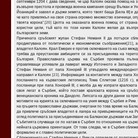
септември 1204 г. дава сведение, че цар Калоян оказва помощ на 
възвърне престола и провежда военна кампания срещу Вълкан и Унг
Йоаниций е завзел и държи земята, която твоят баща [Бела III] е д
че като привлякъл на своя страна огромно множество езичници, о
твоята корона”.
[20]
Целта на оказаната военна помощ от страна 
користни цели, тъй като по този начин Калоян желае да възпр
българските земи.
Причината сръбският жупан Стефан Неманя II да потърси сбли
продиктувана от политически и икономически съображения
[21]
, 
владетел Калоян. Крал Емерих е против сключването на съюз между
трябва да преустанови амбициите си за присъединява на терит
България. Православната църква на Сърбия проявила пълна
управляващи успявали да лавират между Източното и Западното 
Стефан Неманя от папа Хонорий III утвърдило международнот
направил и Калоян
[23]
. Информация за контактите между папа Хо
посланието на хърватския летописец Тома Сплитски (1216 г.),
посланици при папа Хонорий III, с молба да му изпрати кралскат
своя легат в Сърбия, който поставя кралската корона на сръб
венецианската хроника на Дандоло. Липсата на други данни за пре
мотивите на курията за сключването на уния между Сърбия и Рим.
на гръцките православни държави, очертани по това време на Бал
да привлече сръбския владетел в лагера на привържениците на Р
оглед политиката за присъединяване на Балкански държави към За
Събитията случващи се по натам в Сърбия по отношение на църков
нейната църковна ориентация. От това следва, че в Сърбия сближен
формално и с главно политически цели.
Сближаването на Стефан Неманя с Рим се определя от политическа