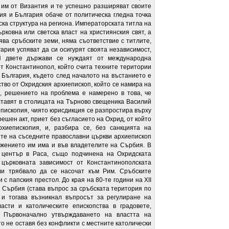
а им от Византия и те успешно разширяват своите
я и България обаче от политическа гледна точка
ка структура на региона. Императорската титла на
рковна или светска власт на християнския свят, а
ва сръбските земи, няма съответствие с титлите,
гария успяват да си осигурят своята независимост,
 И двете държави се нуждаят от международна
т Константинопол, който счита техните територии
България, където след началото на въстанието е
тво от Охридския архиепископ, който се намира на
р, решението на проблема е намерено в това, че
оставят в столицата на Търново свещеника Василий
епископия, чиято юрисдикция се разпростира върху
ешен акт, приет без съгласието на Охрид, от който
рхиепископия, и, разбира се, без санкцията на
ите на съседните православни църкви архиепископ
ожението им има и във владетелите на Сърбия. В
 център в Раса, също подчинена на Охридската
 църковната зависимост от Константинополската
ли трябвало да се насочат към Рим. Сръбските
с папския престол. До края на 80-те години на XII
 Сърбия (става въпрос за сръбската територия по
т и тогава възникнал въпросът за регулиране на
сти и католическите епископства в градовете,
. Първоначално утвърждаването на властта на
 не оставя без конфликти с местните католически