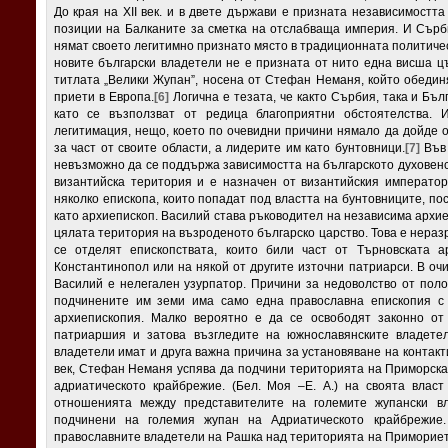
До края на XII век. и в двете държави е призната независимостт
позиции на Балканите за сметка на отслабваща империя. И Сърби
нямат своето легитимно признато място в традиционната политичес
новите български владетели не е призната от нито една висша цъ
титлата „Велики Жупан”, носена от Стефан Неманя, който обединя
приети в Европа.
[6]
Логична е тезата, че както Сърбия, така и Бъл
като се възползват от редица благоприятни обстоятелства.
легитимация, нещо, което по очевидни причини нямало да дойде о
за част от своите области, а лидерите им като бунтовници.
[7]
Във 
невъзможно да се поддържа зависимостта на българското духовенс
византийска територия и е назначен от византийския императо
няколко епископа, които попадат под властта на бунтовниците, п
като архиепископ. Василий става ръководител на независима архи
цялата територия на възроденото българско царство. Това е неразр
се отделят епископствата, които били част от Търновската а
Константинопол или на някой от другите източни патриарси. В оч
Василий е нелегален узурпатор. Причини за недоволство от пол
подчинените им земи има само една православна епископия с
архиепископия. Малко вероятно е да се освободят законно от
патриаршия и затова възгледите на южнославянските владете
владетели имат и друга важна причина за установяване на контакти 
век, Стефан Неманя успява да подчини територията на Приморска
адриатическото крайбрежие. (Бел. Моя –Е. А.) на своята влас
отношенията между представителите на големите жупански вла
подчинени на големия жупан на Адриатическото крайбрежие
православните владетели на Рашка над територията на Приморието