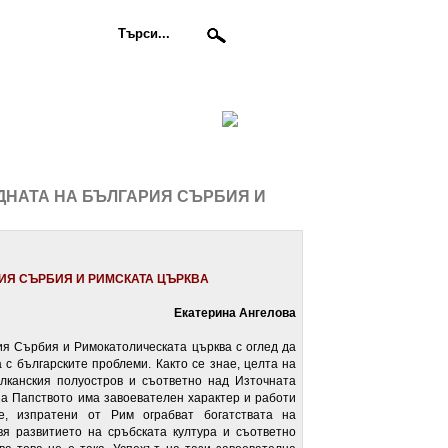
ЕДНАТА НА БЪЛГАРИЯ СЪРБИЯ И
ИЯ СЪРБИЯ И РИМСКАТА ЦЪРКВA
Екатерина Ангелова
я Сърбия и Римокатолическата църква с оглед да
 с българските проблеми. Както се знае, целта на
алканския полуостров и съответно над Източната
 на Папството има завоевателен характер и работи
е, изпратени от Рим ограбват богатствата на
вя развитието на сръбската култура и съответно