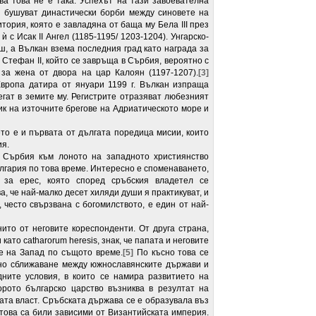
а това не е така. Успехът на тази завоевателна
е бушуват династически борби между синовете на
тория, която е завладяна от баща му Бела III през
ѝ с Исак II Ангел (1185-1195/ 1203-1204). Унгарско-
ш, а Вълкан взема последния град като награда за
 Стефан II, който се завръща в Сърбия, вероятно с
за жена от двора на цар Калоян (1197-1207).
[3]
вропа датира от януари 1199 г. Вълкан изпраща
гат в земите му. Регистрите отразяват любезният
ик на източните брегове на Адриатическото море и
то е и първата от дългата поредица мисии, които
ия.
а Сърбия към лоното на западното християнство
ългария по това време. Интересно е споменаването,
 за ерес, която според сръбския владетел се
, че най-малко десет хиляди души я практикуват, и
 често свързвана с богомилството, е един от най-
нито от неговите кореспонденти. От друга страна,
 като catharorum heresis, знак, че папата и неговите
е на Запад по същото време.
[5]
По късно това се
сно сближаване между южнославянските държави и
дните условия, в които се намира развитието на
орото българско царство възниква в резултат на
ата власт. Сръбската държава се е образувала въз
това са били зависими от Византийската империя.