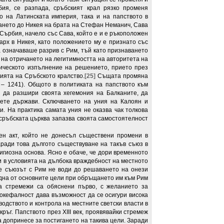
ия, се разпада, сръбският крал рязко променя
о на Латинската империя, така и на папството в
ването до Никея на брата на Стефан Неманич, Сава
 Сърбия, начело със Сава, който е и е ръкоположен
арх в Никея, като положението му е признато със
а означаваше разрив с Рим, тъй като признаването
 на отричането на легитимността на авторитета на
тическото изпълнение на решението, прието през
рията на Сръбското кралство.
[25]
Същата промяна
 – 1241). Общото в политиката на папството към
 да разшири своята хегемония на Балканите, да
вете държави. Сключването на уния на Калоян и
. На практика самата уния не оказва чак толкова
 сръбската църква запазва своята самостоятелност
н акт, който не донесъл съществени промени в
ради това дългото съществуване на такъв съюз в
гиозна основа. Ясно е обаче, че дори временното
и в условията на дълбока враждебност на местното
че съюзът с Рим не води до решаването на онези
Една от основните цели при обръщането им към Рим
ва стремежи са обяснени първо, с желанието за
токефалност дава възможност да се осигури висока
одството и контрола на местните светски власти в
ръг. Папството през XIII век, проявявайки стремеж
а допринесе за постигането на такива цели. Заради