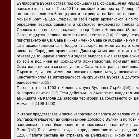
Българската църква остава под официалната юрисдикция на Рим до 
папското първенство. През 1219 г. никейският император Теодор I
на автокефална сръбска църква и патриархa на Константинопол 
монах и брат на цар Стефан, за свой първи архиепископ и по т
определен веднъж завинаги, а сръбското духовенство трябва 
Следователно не е изненадващо, че сръбският Номоканон (Законо
Сава, съдържа редица антилатински текстове.
[14]
Според сред
пристигането на Св. Сава в Никея именно Сава се обръща не към п
си в архиепископски сан. Теодор I Ласкарис не може да му откаж
писма на Охридския архиепископ Димитър Хоматиан, в които то
отказва да го нарече епископ и задава въпроса в коя катедра архи
то той е подчинен на Охридската архиепископия, показват неп
Хоматиан в писмата си също упреква Сава, че отстранява епископа 
Първата е, че са изминали няколко години между назначава
Константинопол за автокефалност на сръбската църква, а другото
едновременно.
[15]
През лятото на 1203 г. Калоян атакува Вуканова Сърбия
[16]
, пл
български епископ.
[17]
Тези действия на българския владетел мож
амбицията на Калоян да завоюва територии за собственото си ца
Неманя II (1196-1228).
Интерес представлява и писмо изпратено от папата до Калоян от 10 
българския владетел да сключи мирен договор с Вълкан и по този 
напомняме на твое благородие и те подканяме по-настойчиво д
Вълко”
[18]
. Това писмо навежда на предположението, че в раздори
1228), папата застава на страната на Вълкан
[19]
. Писмо на пап