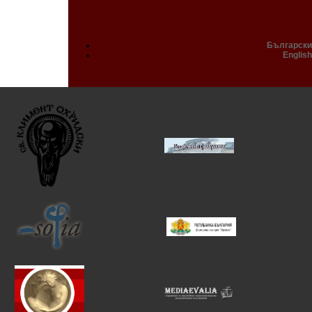
Български
English