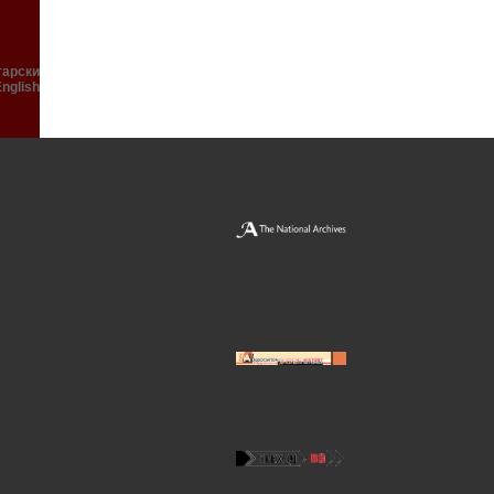
гарски
English