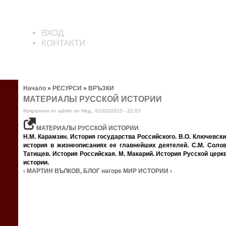
ВХОД
КОНТАКТИ
Начало
»
РЕСУРСИ
»
ВРЪЗКИ
МАТЕРИАЛЫ РУССКОЙ ИСТОРИИ
Изпратено от admin on Нед., 01/02/2015 - 22:03
МАТЕРИАЛЫ РУССКОЙ ИСТОРИИ
Н.М. Карамзин. История государства Российского. В.О. Ключевски
история в жизнеописаниях ее главнейших деятелей. С.М. Солов
Татищев. История Российская. М. Макарий. История Русской церкв
истории.
‹ МАРТИН ВЪЛКОВ, БЛОГ
нагоре
МИР ИСТОРИИ ›