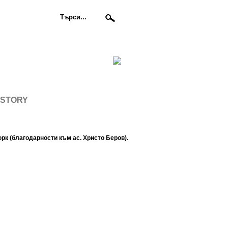
ISTORY
рк (благодарности към ас. Христо Беров).