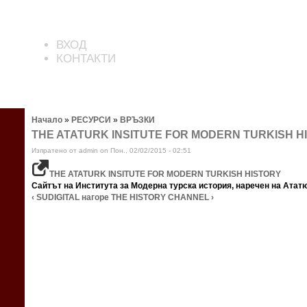
ВХОД
КОНТАКТИ
Начало
»
РЕСУРСИ
»
ВРЪЗКИ
THE ATATURK INSITUTE FOR MODERN TURKISH H
Изпратено от admin on Пон., 02/02/2015 - 02:51
THE ATATURK INSITUTE FOR MODERN TURKISH HISTORY
Сайтът на Института за Модерна турска история, наречен на Ататю
‹ SUDIGITAL
нагоре
THE HISTORY CHANNEL ›