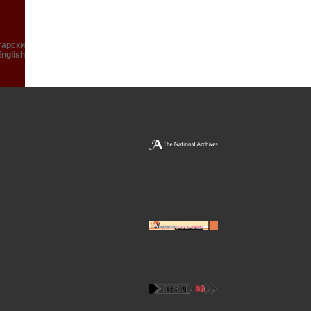
гарски
English