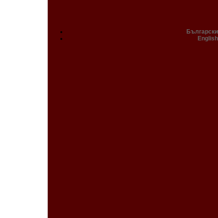
Български
English