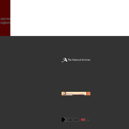
гарски
English