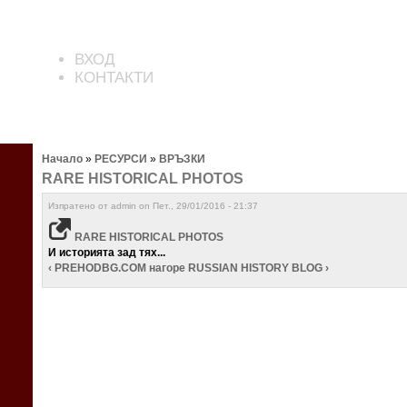
ВХОД
КОНТАКТИ
Начало
»
РЕСУРСИ
»
ВРЪЗКИ
RARE HISTORICAL PHOTOS
Изпратено от admin on Пет., 29/01/2016 - 21:37
RARE HISTORICAL PHOTOS
И историята зад тях...
‹ PREHODBG.COM
нагоре
RUSSIAN HISTORY BLOG ›