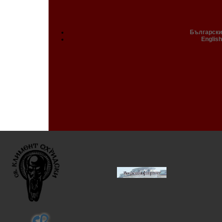
Български
English