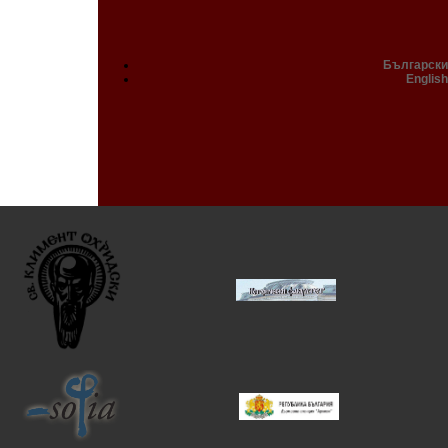
Български
English