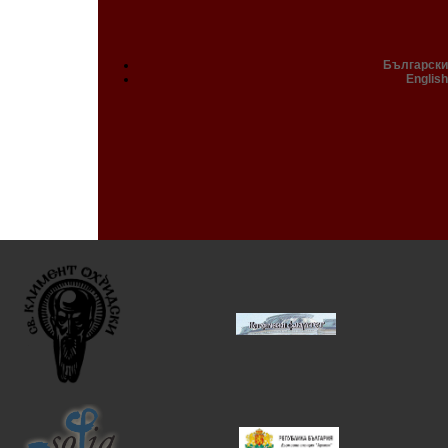
Български
English