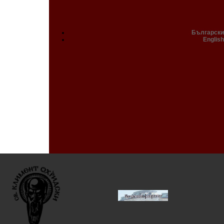
Български
English