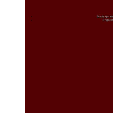
Български
English