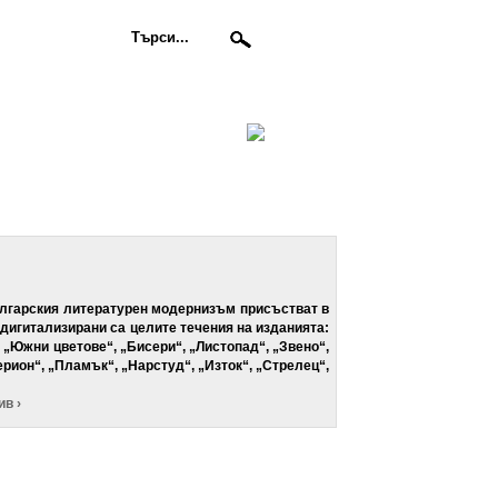
българския литературен модернизъм присъстват в
дигитализирани са целите течения на изданията:
 „Южни цветове“, „Бисери“, „Листопад“, „Звено“,
ерион“, „Пламък“, „Нарстуд“, „Изток“, „Стрелец“,
в ›