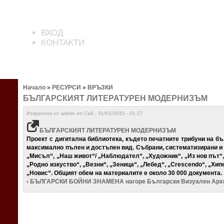
ВХОД
КОНТАКТИ
Начало
»
РЕСУРСИ
»
ВРЪЗКИ
БЪЛГАРСКИЯТ ЛИТЕРАТУРЕН МОДЕРНИЗЪМ
Изпратено от admin on Съб., 31/01/2015 - 01:27
БЪЛГАРСКИЯТ ЛИТЕРАТУРЕН МОДЕРНИЗЪМ
Проект с дигитална библиотека, където печатните трибуни на 
максимално пълен и достъпен вид. Събрани, систематизирани и 
„Мисъл“, „Наш живот“/ „Наблюдател“, „Художник“, „Из нов път“,
„Родно изкуство“, „Везни“, „Зеница“, „Лебед“, „Crescendo“, „Хип
„Новис“. Общият обем на материалите е около 30 000 документа.
‹ БЪЛГАРСКИ БОЙНИ ЗНАМЕНА
нагоре
Български Визуален Архи