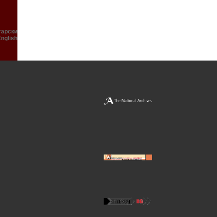
гарски
English