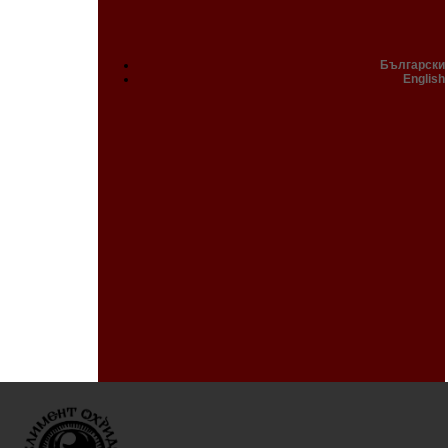
Български
English