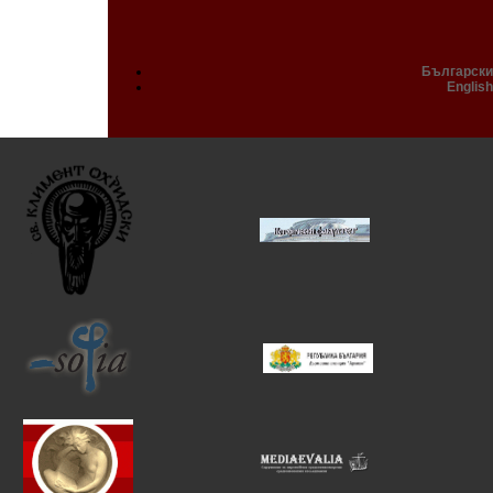
Български
English