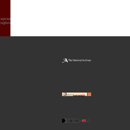
гарски
English