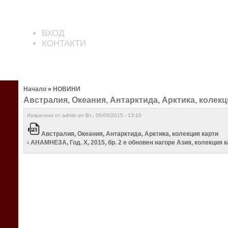
ВХОД
КОНТАКТИ
Начало
»
НОВИНИ
Австралия, Океания, Антарктида, Арктика, колекц
Изпратено от admin on Вт., 05/05/2015 - 13:10
Австралия, Океания, Антарктида, Арктика, колекция карти
‹ АНАМНЕЗА, Год. X, 2015, бр. 2 e обновен
нагоре
Азия, колекция к