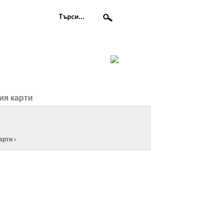
ия карти
арти ›