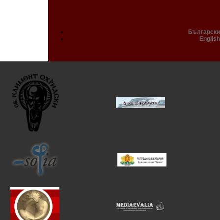
Български
English