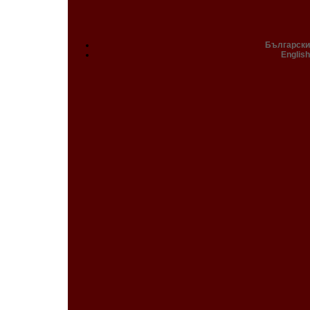
Български
English