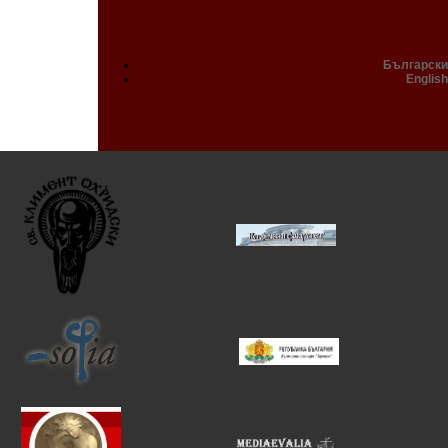
Български
English