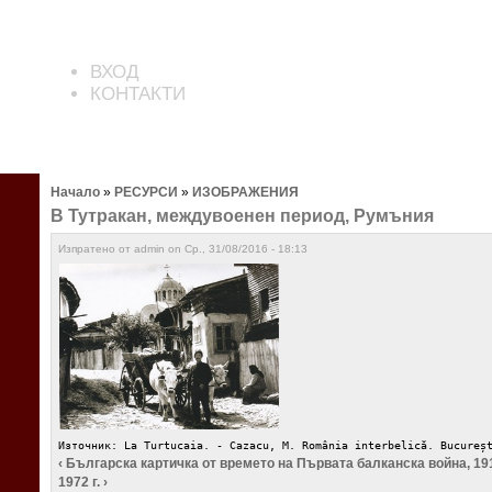
ВХОД
КОНТАКТИ
Начало
»
РЕСУРСИ
»
ИЗОБРАЖЕНИЯ
В Тутракан, междувоенен период, Румъния
Изпратено от admin on Ср., 31/08/2016 - 18:13
Източник: La Turtucaia. - Cazacu, M. România interbelică. Bucureș
‹ Българска картичка от времето на Първата балканска война, 191
1972 г. ›