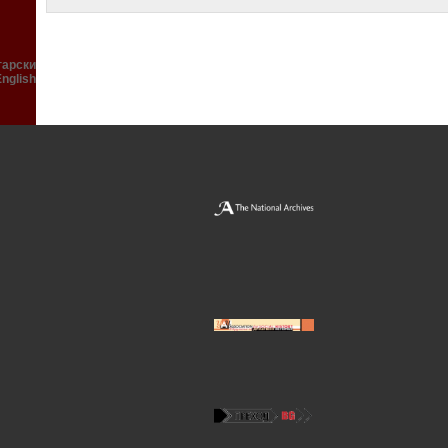
гарски
English