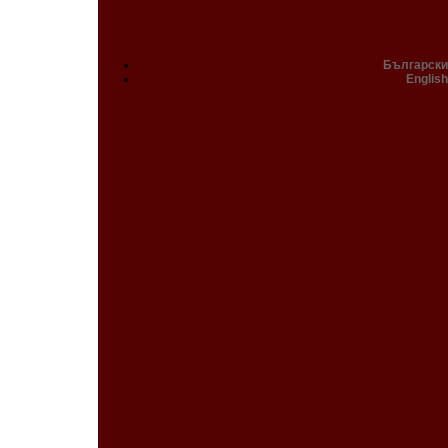
Български
English