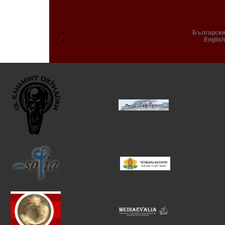
Български
English