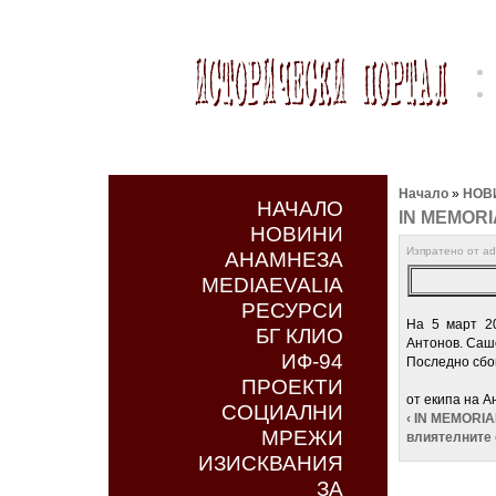
Начало
»
НОВ
НАЧАЛО
IN MEMOR
НОВИНИ
Изпратено от adm
АНАМНЕЗА
MEDIAEVALIA
РЕСУРСИ
На 5 март 20
БГ КЛИО
Антонов. Саш
ИФ-94
Последно сбог
ПРОЕКТИ
от екипа на 
СОЦИАЛНИ
‹ IN MEMORI
МРЕЖИ
влиятелните 
ИЗИСКВАНИЯ
ЗА