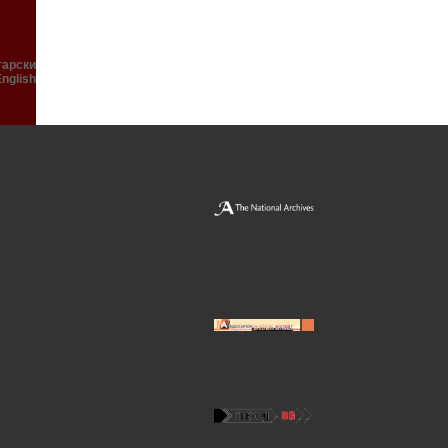
гарски
English