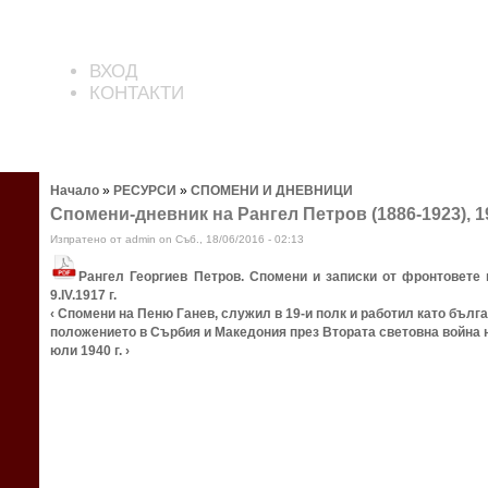
ВХОД
КОНТАКТИ
Начало
»
РЕСУРСИ
»
СПОМЕНИ И ДНЕВНИЦИ
Спомени-дневник на Рангел Петров (1886-1923), 19
Изпратено от admin on Съб., 18/06/2016 - 02:13
Рангел Георгиев Петров. Спомени и записки от фронтовете 
9.IV.1917 г.
‹ Спомени на Пеню Ганев, служил в 19-и полк и работил като бълга
положението в Сърбия и Македония през Втората световна война
юли 1940 г. ›