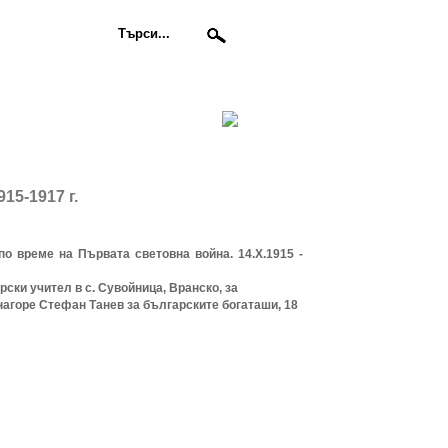
15-1917 г.
по време на Първата световна война. 14.Х.1915 -
рски учител в с. Сувойница, Вранско, за
нагоре
Стефан Танев за българските богаташи, 18