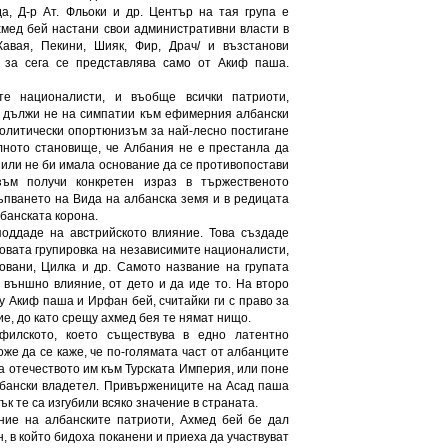
, Д-р Ат. Фльоки и др. Център на тая група е
хмед бей настани свои административни власти в
авая, Пекини, Шияк, Фир, Драч/ и възстанови
 за сега се представлява само от Акиф паша.
те националисти, и въобще всички патриоти,
е дължи не на симпатии към ефимерния албански
 политически опортюнизъм за най-лесно постигане
лното становище, че Албания не е престанла да
Сили не би имала основание да се противопостави
ъм получи конкретен израз в тържественото
ъпването на Вида на албанска земя и в редицата
банската корона.
оддаде на австрийското влияние. Това създаде
новата групировка на независимите националисти,
овани, Цилка и др. Самото название на групата
о външно влияние, от дето и да иде то. На второ
 Акиф паша и Ирфан бей, считайки ги с право за
е, до като срещу ахмед бея те нямат нищо.
филското, което съществува в едно латентно
же да се каже, че по-голямата част от албанците
 отечеството им към Турската Империя, или поне
лбански владетел. Привържениците на Асад паша
к те са изгубили всяко значение в страната.
ние на албанските патриоти, Ахмед бей бе дал
, в който бидоха поканени и приеха да участвуват