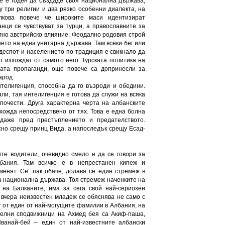
е е годен да създаде своя национална държава,
у три религии и два рязко особенни диалекта, на
лкова повече че широките маси идентизират
нци се чувствуват за турци, а православните за
илно австрийско влияние. Феодално родовия строй
ето на една унитарна държава. Там всеки бег или
деспот и населението по традиция е свикнало да
о изхождат от самото него. Турската политика на
ната пропаганди, още повече са допринесли за
арод.
телигенция, способна да го възроди и обедини.
али, тая интелигенция е готова да служи на всяка
 почести. Друга характерна черта на албанските
зхожда непосредствено от тях. Това е една болна
даже пред престъплението и предателството.
сно срещу принц Вида, а напоследък срещу Есад-
те водители, очевидно смело е да се говори за
бания. Там всичко е в непрестанен кипеж и
менят. Се‘ пак обаче, долавя се един стремеж в
а национална държава. Тоя стремеж наченките на
 на Балканите, има за сега свой най-сериозен
 вчера неизвестен младеж се обяснява не само с
му от един от най-могущите фамилии в Албания, на
телни сподвижници на Ахмед бея са Акиф-паша,
анай-бей – един от най-известните албански