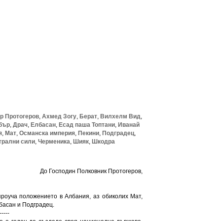
р Протогеров
,
Ахмед Зогу
,
Берат
,
Вилхелм Вид
,
бър
,
Драч
,
Елбасан
,
Есад паша Топтани
,
Иванай
я
,
Мат
,
Османска империя
,
Пекини
,
Подградец
,
трални сили
,
Черменика
,
Шияк
,
Шкодра
До Господин Полковник Протогеров,
роуча положението в Албания, аз обиколих Мат,
басан и Подградец.
-----