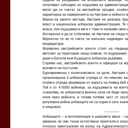
ордени за раздаване на албанските войници. 
получават субсидии за издържка на администраци
могат да се считат за австрийски оръдия, осабн
характерна за намеренията на Австрия и нейното 
Вярна на своите методи, Австрия не реагира бр
власт и национална албанска администрация. Тя
власи, пое издържката им и с това ги направи свои
Интересно е да се отбележи, че Австрия не гледа 
Вероятно тя не го счита за напълно надежден за
кандидатура.
Формално австрийските агенти стоят на гледище
мечтаят за територии: нещо повече, те подхранва
дори и Битоля към бъдащата албанска държава.
Спрямо нас, австрийските агенти и офицери са ко
всичките ни постъпки.
Едновременно с политическите си цели, Австрия с
организирала 4 албански отряда от по няколко х
голям е отряда формиран от хората на Ахмед бей 
Той е от 4-5000 войници, за издържката на коит
съжалява, че албанската военна сила не биде орг
поне през войната, и тогава голяма част от сръ
регулярна война албанците не са годни и сега зна
е нищожно.
-------------
Албанците – и интелигенция и широките маси – са
уверени, че сме техни естествени приятели и опас
относно евентуалния ни излаз на Адриатическото