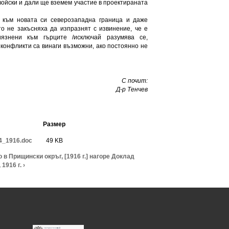
войски и дали ще вземем участие в проектираната
 към новата си северозападна граница и даже
то не закъсняха да изпразнят с извинение, че е
язнени към гърците /исключай разумява се,
 конфликти са винаги възможни, ако постоянно не
С почит:
Д-р Тенчев
Размер
4_1916.doc
49 KB
в Прищински окръг, [1916 г.]
нагоре
Доклад
916 г. ›