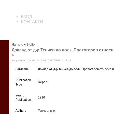
ВХОД
КОНТАКТИ
Начало
»
Biblio
Доклад от д-р Тенчев до полк. Протогеров относн
г.
Изпратено от admin on Съб., 27/07/2013 - 12:44
Заглавие
Доклад от д-р Тенчев до полк. Протогеров относно п
Publication
Report
Type
Year of
1916
Publication
Authors
Тенчев, д-р.