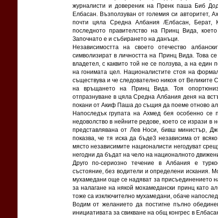
журналисти и довереник на Пренк паша Биб Дода
Елбасан. Възползуван от големия си авторитет, А
почти цяла Средна Албания /Елбасан, Берат, К
последното правителство на Принц Вида, което
Започнато е и събирането на данъци.
Независимостта на своето отечество албански
символизират в личността на Принц Вида. Това с
владетел, с каквито той не се ползува, а на един
на гонимата цел. Националистите стоя на форма
съществува и че следователно никоя от Великите 
на връщането на Принц Вида. Тоя опортюниз
отпразнуване в цяла Средна Албания деня на вст
покани от Акиф Паша до същия да поеме отново ал
Напоследък групата на Ахмед бея особенно се п
недоволство в нейните редове, което се изрази в 
представлявана от Лев Носи, бивш министър, Дж
показва, че тя иска да бъде3 независима от всяк
място независимите националисти негодуват срещу
негодни да бъдат на чело на националното движени
Друго по-сериозно течение в Албания е турко
състояние, без водители и определени искания. Мо
мухамедани още се надяват за присъединението на
за налагане на някой мохамедански принц като а
тоже са изключително мухамедани, обаче напоследъ
Водим от желанието да постигне пълно обедине
инициативата за свикване на общ конгрес в Елбасан