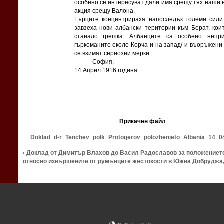
особено се интересуват дали има срещу тях наши 
акция срещу Валона.
Гърците концентрираха напоследък големи сили
завзеха нови албански територии към Берат, кои
станало грешка. Албанците са особено непри
гъркоманите около Корча и на запад/ и въоръжени
се взимат сериозни мерки.
София,
14 Април 1916 година.
Прикачен файл
Doklad_d-r_Tenchev_polk_Protogerov_polozhenieto_Albania_14_0
‹ Доклад от Димитър Влахов до Васил Радославов за положението 
относно извършените от румънците жестокости в Южна Добруджа, 1