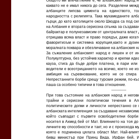
Общото ми впечатление е, че албанският народ н
каквато не е имал никога до сега. Разделени межд
албанците липсва цимента на единството, то
народността с религията. Така мухамеданите алба
гърци, до като католиците около Шкодра са под с
на Албания е втората сериозна спънка за създаван
байрактар е полунезависим от централната власт 
отрицава всяка власт и право порядък, даже когат
фаворитизъм и системна корупция,както и дузи
моралната поквара и обезличаване на албанския н
За съжаление албанският народ е лишен и от ин
Полукултурна, без устойчив характер и крепки иде
кауза, стига да бъде добре платена, в пари или
водители е всеотрицанието на всичко, което не и
амбиция на съревнование, която не се спира 
Непрестанните борби срещу турския режим, по-къ
паша са особено типични в това отношение.
------------
При това състояние на албанския народ и негови
трайни и сериозни политически течения в Ал
политическите догми и личности непрестанно се 
албанската интелигенция за създаване независим
който съвпадат с първите освободителни борби
носител в Ахмед бей от Мат. Влиянието на тоя до
личните му способности и такт, но и с произхода 
която е подчинена цялата област Мат. Най-влия
бивш министър при Принц Вида, Ирфан бей, Ив