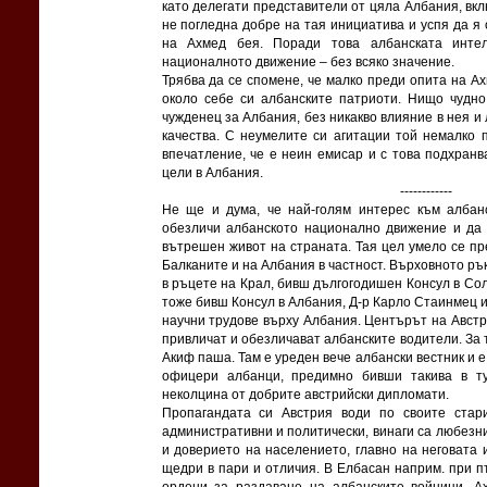
като делегати представители от цяла Албания, вк
не погледна добре на тая инициатива и успя да я 
на Ахмед бея. Поради това албанската инте
националното движение – без всяко значение.
Трябва да се спомене, че малко преди опита на А
около себе си албанските патриоти. Нищо чудно
чужденец за Албания, без никакво влияние в нея 
качества. С неумелите си агитации той немалко
впечатление, че е неин емисар и с това подхран
цели в Албания.
------------
Не ще и дума, че най-голям интерес към албан
обезличи албанското национално движение и да 
вътрешен живот на страната. Тая цел умело се пр
Балканите и на Албания в частност. Върховното ръ
в ръцете на Крал, бивш дългогодишен Консул в Со
тоже бивш Консул в Албания, Д-р Карло Стаинмец 
научни трудове върху Албания. Центърът на Австр
привличат и обезличават албанските водители. За 
Акиф паша. Там е уреден вече албански вестник и 
офицери албанци, предимно бивши такива в т
неколцина от добрите австрийски дипломати.
Пропагандата си Австрия води по своите стар
административни и политически, винаги са любезн
и доверието на населението, главно на неговата
щедри в пари и отличия. В Елбасан наприм. при п