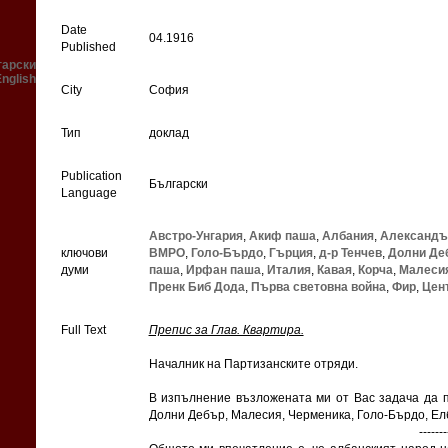
Date
04.1916
Published
гарски
English
City
София
Тип
доклад
Publication
Български
Language
Австро-Унгария
,
Акиф паша
,
Албания
,
Александъ
ключови
ВМРО
,
Голо-Бърдо
,
Гърция
,
д-р Тенчев
,
Долни Де
думи
паша
,
Ирфан паша
,
Италия
,
Кавая
,
Корча
,
Малеси
Пренк Биб Дода
,
Първа световна война
,
Фир
,
Цен
Full Text
Препис за Глав. Квартира.
Началник на Партизанските отряди.
В изпълнение възложената ми от Вас задача да п
Долни Дебър, Малесия, Черменика, Голо-Бърдо, Ел
-------