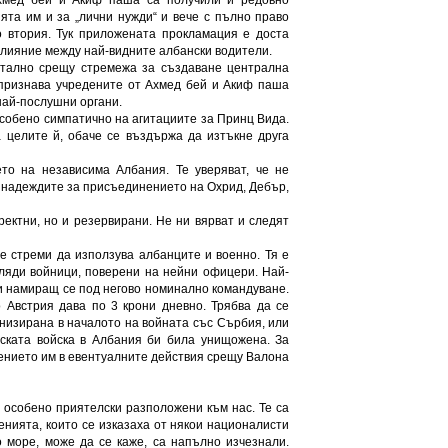
Ахмед бей и Акиф паша са получили и редовно
ята им и за „лични нужди“ и вече с пълно право
о втория. Тук приложената прокламация е доста
влияние между най-видните албански водители.
утално срещу стремежа за създаване централна
 признава учредените от Ахмед бей и Акиф паша
 най-послушни органи.
особено симпатично на агитациите за Принц Вида.
 целите й, обаче се въздържа да изтъкне друга
то на независима Албания. Те уверяват, че не
т надеждите за присъединението на Охрид, Дебър,
ректни, но и резервирани. Не ни вярват и следят
е стреми да използува албанците и военно. Тя е
иляди войници, поверени на нейни офицери. Най-
и намиращ се под негово номинално командуване.
о Австрия дава по 3 крони дневно. Трябва да се
анизирана в началото на войната със Сърбия, или
бската войска в Албания би била унищожена. За
чението им в евентуалните действия срещу Валона
 особено приятелски разположени към нас. Те са
енията, които се изказаха от някои националисти
 море, може да се каже, са напълно изчезнали.