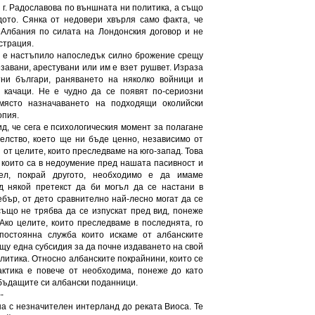
 г. Радославова по външната ни политика, а също
дото. Сянка от недовери хвърля само факта, че
 Албания по силата на Лондонския договор и не
страция.
й е настъпило напоследък силно брожение срещу
завани, арестувани или им е взет рушвет. Израза
ни българи, раняването на няколко войници и
 качаци. Не е чудно да се появят по-сериозни
място назначаването на подходящи околийски
опия.
ид, че сега е психологическия момент за полагане
елство, което ще ни бъде ценно, независимо от
 от целите, които преследваме на юго-запад. Това
 които са в недоумение пред нашата пасивност и
цел, покрай другото, необходимо е да имаме
д някой претекст да би могъл да се настани в
ебър, от дето сравнително най-лесно могат да се
също не трябва да се изпускат пред вид, понеже
Ако целите, които преследваме в последнята, го
постоянна служба които искаме от албанските
ещу една субсидия за да почне издаването на свой
литика. Относно албанските покрайнини, които се
актика е повече от необходима, понеже до като
бъдащите си албански поданници.
-
на с незначителен интерланд до реката Виоса. Те