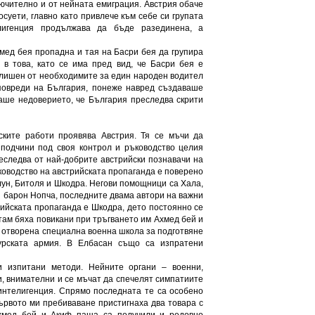
лючително и от нейната емиграция. Австрия обаче
осуети, главно като привлече към себе си групата
лигенция продължава да бъде разединена, а
хмед бея пропадна и тая на Басри бея да групира
 в това, като се има пред вид, че Басри бея е
и лишен от необходимите за един народен водител
 повреди на България, понеже навред създаваше
ваше недоверието, че България преследва скрити
ските работи проявява Австрия. Тя се мъчи да
подчини под своя контрол и ръководство целия
еследва от най-добрите австрийски познавачи на
ководство на австрийската пропаганда е поверено
лун, Битоля и Шкодра. Негови помощници са Хала,
и барон Нопча, последните двама автори на важни
ийската пропаганда е Шкодра, дето постоянно се
там бяха повикани при тръгването им Ахмед бей и
е отворена специална военна школа за подготвяне
урската армия. В Елбасан също са изпратени
и изпитани методи. Нейните органи – военни,
и, внимателни и се мъчат да спечелят симпатиите
 интелигенция. Спрямо последната те са особено
ървото ми пребиваване пристигнаха два товара с