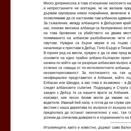
Много допринесоха в това отношение експозето на
и непрестанните ни агитации, че не желаем чуж
държим окупирани някои покрайнини, включени в
позволяваме да се настанява там албанска админи
За съжаление, между албанците в Дебърския кра
нас, понеже мнозина албанци са безпричинно изте
на това брожение са убийството на двама мест
появяването на албански разбойнически чети от
смутове. Нуждни са бързи мерки и на първо 
началници и пристави в Дебър, Голо-Бърдо и Пешк
В горния ред на мисли, нуждно е да се има пред в
основите на едно трайно албано-българско прият
начина по който ще се разреши албанския въпрос и
отлично се схваща от по-интелигентните албанци,
незаинтересованост. За постигането на тая 
неофициален представител в Албания, който по
Елбасан или Шкодра, а ако това е възможно – в Д
следят албанските събития. Подградец и Струга 
заедно с Дебър те са нашите врати за Албания. 
изискват, ние лесно бихме могле да имаме на 
водители. Иванай бей напр. е готов да ни служи ср
вестник с наша директива по въпроси от външна по
предполага да останат окончателно у нас, тая т
успеем да спечелим доверието и подчинението на 
------------------
Италиянците, както е известно, държат само Вало