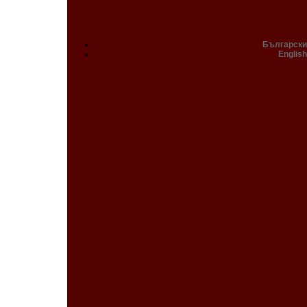
Български
English