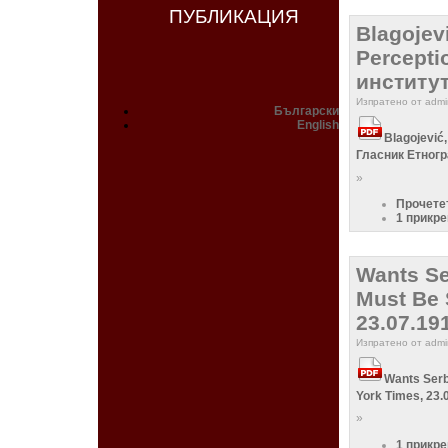
ПУБЛИКАЦИЯ
Blagojevi
Percepti
институт
Изпратено от admin
Български
English
Blagojević
Гласник Етногр
»
Прочете
1 прикр
Wants Se
Must Be 
23.07.19
Изпратено от admin
Wants Serb
York Times, 23.
»
1 прикр