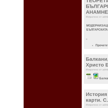
ТЕОРЕТ
БЪЛГАР
АНАМНЕЗА
Изпратено от admin
МОДЕРНИЗАЦИ
БЪЛГАРСКАТА
»
Прочете
Балкани,
Христо 
Изпратено от admin
Балка
История 
карти. С.
Изпратено от admin