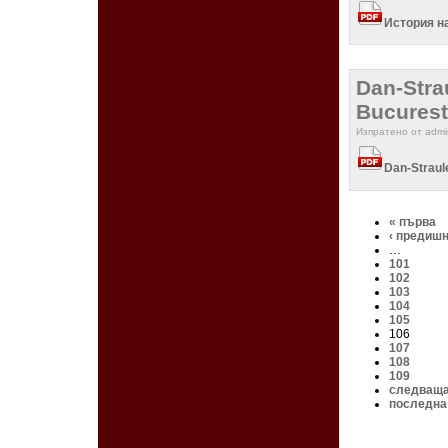
История на
Dan-Strau
Bucurest
Изпратено от admin
Dan-Straule
« първа
‹ предиш
…
101
102
103
104
105
106
107
108
109
следваща
последна