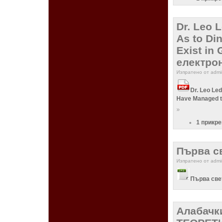
Dr. Leo 
As to Di
Exist in
електро
Изпратено от admin
Dr. Leo Le
Have Managed to
»
1 прикр
Първа с
Изпратено от admin
Първа све
Алабачк