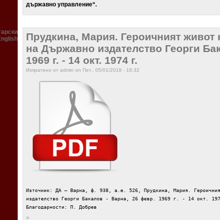
държавно управление“.
гарски
Прудкина, Мария. Героичният живот 
English
на Държавно издателство Георги Бак
1969 г. - 14 окт. 1974 г.
Изпратено от admin on Пет., 05/01/2018 - 18:32
Източник: ДА – Варна, ф. 938, а.е. 526, Прудкина, Мария. Героични
издателство Георги Бакалов - Варна, 26 февр. 1969 г. - 14 окт. 19
Благодарности: П. Добрев
»