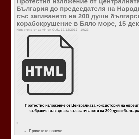
Протестно изложение от Централната
България до председателя на Народ
със загиването на 200 души българс
корабокрушение в Бяло море, 15 дек
Изпратено от admin on Съб., 16/12/2017 - 19:23
Протестно изложение от Централната консистория на евреи
събрание във връзка със загиването на 200 души българс
»
Прочетете повече