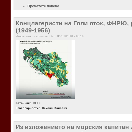
Прочетете повече
Концлагеристи на Голи оток, ФНРЮ,
(1949-1956)
Изпратено от admin on Пет., 05/01/2018 - 18:16
Източник:
BLIC
Благодарности: Неманя Калезич
Из изложението на морския капитан 