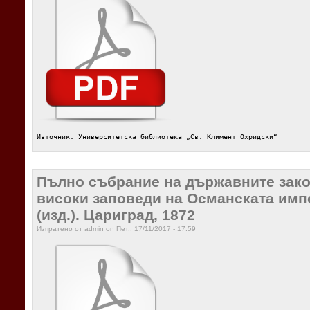
Източник: Университетска библиотека „Св. Климент Охридски“
Пълно събрание на държавните закон
високи заповеди на Османската импер
(изд.). Цариград, 1872
Изпратено от admin on Пет., 17/11/2017 - 17:59