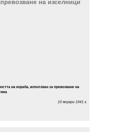
а превозване на изселници
остта на кораба, използван за превозване на
тина
10 януари 1941 г.