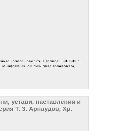
ийните членове, разкрити в периода 1933-1934 г.
а за информация към румънското правителство,
и, устави, наставления и
ия Т. 3. Арнаудов, Хр.