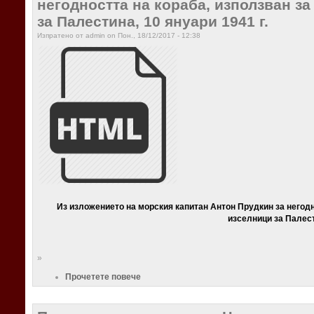
негодността на кораба, използван з
за Палестина, 10 януари 1941 г.
Изпратено от admin on Пон., 18/12/2017 - 12:38
Из изложението на морския капитан Антон Прудкин за негодн
изселници за Палес
»
Прочетете повече