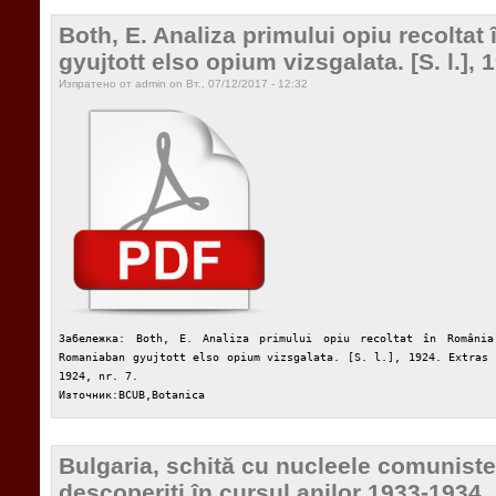
Both, E. Analiza primului opiu recolt
gyujtott elso opium vizsgalata. [S. l.], 
Изпратено от admin on Вт., 07/12/2017 - 12:32
Забележка: Both, E. Analiza primului opiu recoltat în România
Romaniaban gyujtott elso opium vizsgalata. [S. l.], 1924. Extras 
1924, nr. 7.
Източник:BCUB,Botanica
Bulgaria, schită cu nucleele comunist
descoperiţi în cursul anilor 1933-1934