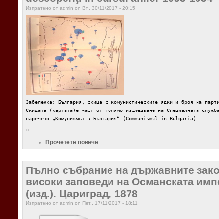
Изпратено от admin on Вт., 30/11/2017 - 20:15
Забележка: България, скица с комунистическите ядки и броя на парт
Скицата (картата)е част от голямо изследване на Специалната служб
наречено „Комунизмът в България“ (Communismul în Bulgaria).
»
Прочетете повече
Пълно събрание на държавните закон
високи заповеди на Османската импер
(изд.). Цариград, 1878
Изпратено от admin on Пет., 17/11/2017 - 18:11