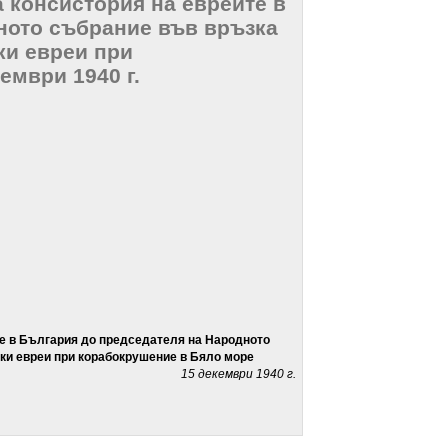
 консистория на евреите в
ното събрание във връзка
ки евреи при
ември 1940 г.
те в България до председателя на Народното
ки евреи при корабокрушение в Бяло море
15 декември 1940 г.