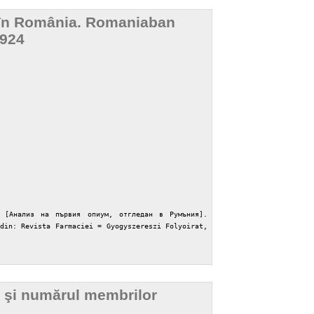
at în România. Romaniaban
1924
 [Анализ на първия опиум, отгледан в Румъния].
din: Revista Farmaciei = Gyogyszereszi Folyoirat,
e şi numărul membrilor