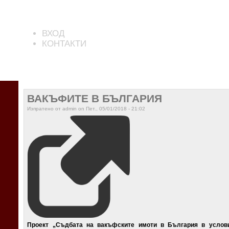
ВХОД
КОНТАКТИ
ВАКЪФИТЕ В БЪЛГАРИЯ
Изпратено от admin on Пет., 05/01/2018 - 21:02
Проект „Съдбата на вакъфските имоти в България в услов