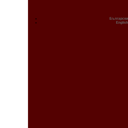
Български
English